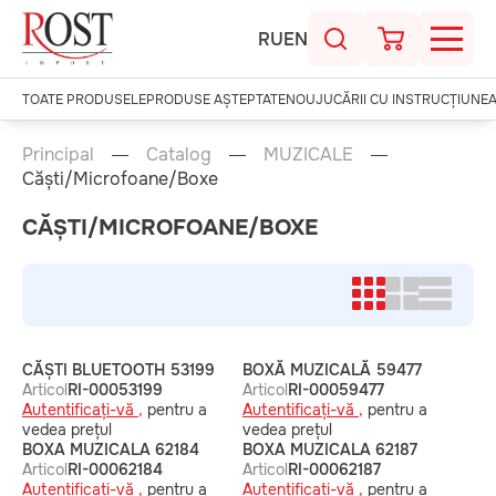
RU
EN
TOATE PRODUSELE
PRODUSE AȘTEPTATE
NOU
JUCĂRII CU INSTRUCȚIUNE
Principal
Catalog
MUZICALE
Căști/Microfoane/Boxe
CĂȘTI/MICROFOANE/BOXE
CĂȘTI BLUETOOTH 53199
BOXĂ MUZICALĂ 59477
Articol
RI-00053199
Articol
RI-00059477
Autentificați-vă ,
pentru a
Autentificați-vă ,
pentru a
vedea prețul
vedea prețul
BOXA MUZICALA 62184
BOXA MUZICALA 62187
Articol
RI-00062184
Articol
RI-00062187
Autentificați-vă ,
pentru a
Autentificați-vă ,
pentru a