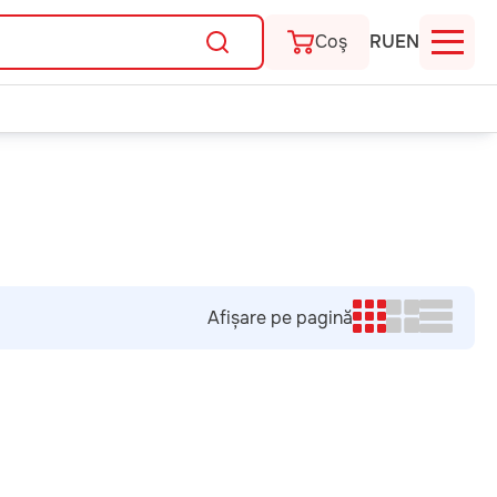
Coş
RU
EN
Afișare pe pagină