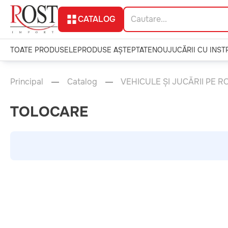
CATALOG
TOATE PRODUSELE
PRODUSE AȘTEPTATE
NOU
JUCĂRII CU INS
Principal
Catalog
VEHICULE ȘI JUCĂRII PE RO
TOLOCARE