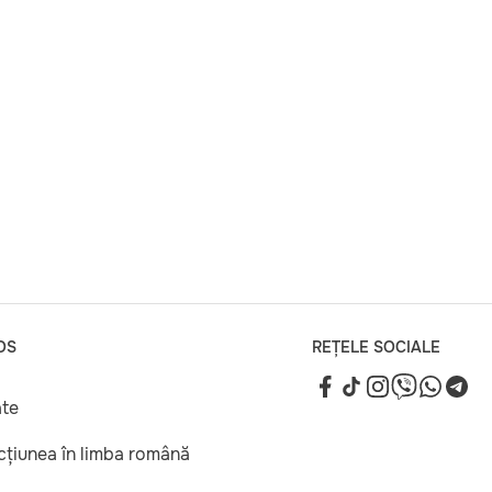
OS
REȚELE SOCIALE
ate
ucțiunea în limba română