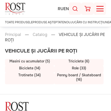
RU
EN
TOATE PRODUSELE
PRODUSE AȘTEPTATE
NOU
JUCĂRII CU INSTRUCȚIUNE
Principal
Catalog
VEHICULE ȘI JUCĂRII PE
ROȚI
VEHICULE ȘI JUCĂRII PE ROȚI
Masini cu acumulator (5)
Triciclete (6)
Biciclete (14)
Role (33)
Trotinete (34)
Penny board / Skateboard
(16)