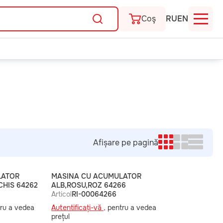
Coş
RU
EN
Afișare pe pagină
LATOR
MASINA CU ACUMULATOR
CHIS 64262
ALB,ROSU,ROZ 64266
Articol
RI-00064266
ru a vedea
Autentificați-vă ,
pentru a vedea
prețul