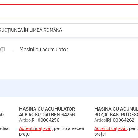
TRUCȚIUNEA ÎN LIMBA ROMÂNĂ
ȚI
Masini cu acumulator
MASINA CU ACUMULATOR
MASINA CU ACUMU
50
ALB,ROSU, GALBEN 64256
ROZ,ALBASTRU DES
Articol
RI-00064256
Articol
RI-00064262
edea
Autentificați-vă ,
pentru a vedea
Autentificați-vă ,
pent
prețul
prețul