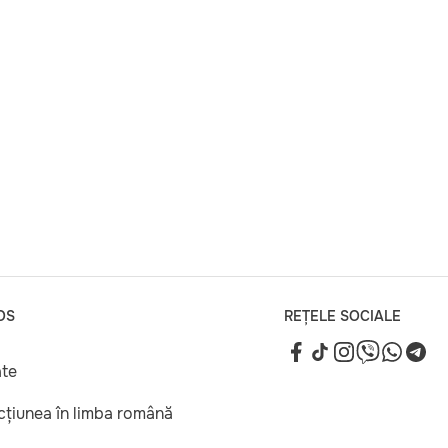
OS
REȚELE SOCIALE
ate
ucțiunea în limba română