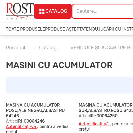
CATALOG
TOATE PRODUSELE
PRODUSE AȘTEPTATE
NOU
JUCĂRII CU INS
Principal
Catalog
VEHICULE ȘI JUCĂRII PE RO
MASINI CU ACUMULATOR
MASINA CU ACUMULATOR
MASINA CU ACUMULATOR
ROSU,ALB,NEGRU,ALBASTRU
SUR,ALBASTRU,ROSU 642
64246
Articol
RI-00064250
Articol
RI-00064246
Autentificați-vă ,
pentru a v
Autentificați-vă ,
pentru a vedea
prețul
prețul