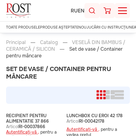
RU
EN
TOATE PRODUSELE
PRODUSE AȘTEPTATE
NOU
JUCĂRII CU INSTRUCȚIUNE
Principal
Catalog
VESELĂ DIN BAMBUS /
CERAMICĂ / SILICON
Set de vase / Container
pentru mâncare
SET DE VASE / CONTAINER PENTRU
MÂNCARE
RECIPIENT PENTRU
LUNCHBOX CU EROI 42 178
ALIMENTATIE 37 866
Articol
RI-00042178
Articol
RI-00037866
Autentificați-vă ,
pentru a
Autentificați-vă ,
pentru a
vedea prețul