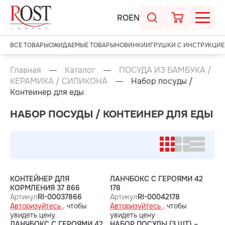
RO
EN
ВСЕ ТОВАРЫ
ОЖИДАЕМЫЕ ТОВАРЫ
НОВИНКИ
ИГРУШКИ С ИНСТРУКЦИЕ
Главная
Каталог
ПОСУДА ИЗ БАМБУКА /
КЕРАМИКА / СИЛИКОНА
Набор посуды /
Контеинер для еды
НАБОР ПОСУДЫ / КОНТЕИНЕР ДЛЯ ЕДЫ
КОНТЕЙНЕР ДЛЯ
ЛАНЧБОКС С ГЕРОЯМИ 42
КОРМЛЕНИЯ 37 866
178
Артикул
RI-00037866
Артикул
RI-00042178
Авторизуйтесь ,
чтобы
Авторизуйтесь ,
чтобы
увидеть цену
увидеть цену
ЛАНЧБОКС С ГЕРОЯМИ 42
НАБОР ПОСУДЫ (3 ШТ) –