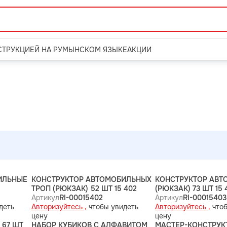
СТРУКЦИЕЙ НА РУМЫНСКОМ ЯЗЫКЕ
АКЦИИ
ИЛЬНЫЕ
КОНСТРУКТОР АВТОМОБИЛЬНЫХ
КОНСТРУКТОР АВТ
ТРОП (РЮКЗАК) 52 ШТ 15 402
(РЮКЗАК) 73 ШТ 15 
Артикул
RI-00015402
Артикул
RI-00015403
деть
Авторизуйтесь ,
чтобы увидеть
Авторизуйтесь ,
чтоб
цену
цену
 67 ШТ
НАБОР КУБИКОВ С АЛФАВИТОМ
МАСТЕР-КОНСТРУК