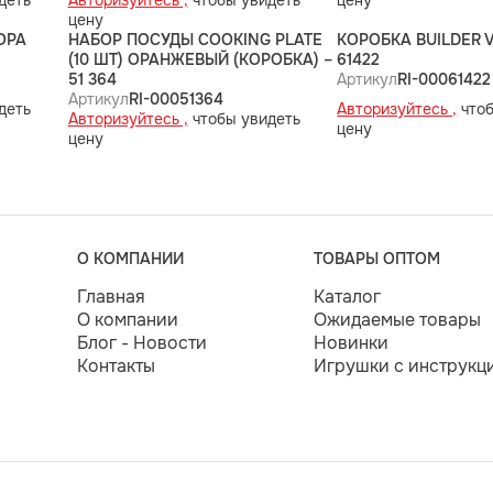
деть
Авторизуйтесь ,
чтобы увидеть
цену
цену
ОРА
НАБОР ПОСУДЫ COOKING PLATE
КОРОБКА BUILDER V
(10 ШТ) ОРАНЖЕВЫЙ (КОРОБКА) –
61422
51 364
Артикул
RI-00061422
Артикул
RI-00051364
деть
Авторизуйтесь ,
чтоб
Авторизуйтесь ,
чтобы увидеть
цену
цену
О КОМПАНИИ
ТОВАРЫ ОПТОМ
Главная
Каталог
О компании
Ожидаемые товары
Блог - Новости
Новинки
Контакты
Игрушки с инструкц