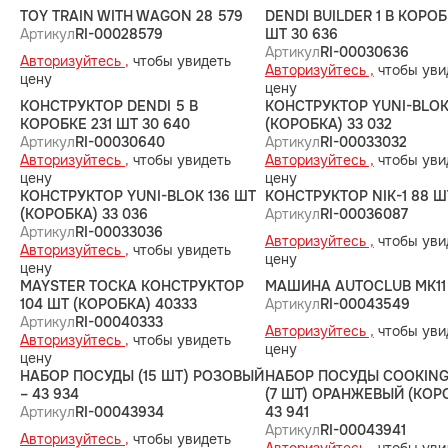
TOY TRAIN WITH WAGON 28 579
DENDI BUILDER 1 В КОРОБ
Артикул
RI-00028579
ШТ 30 636
Артикул
RI-00030636
Авторизуйтесь ,
чтобы увидеть
Авторизуйтесь ,
чтобы уви
цену
цену
КОНСТРУКТОР DENDI 5 В
КОНСТРУКТОР YUNI-BLOK
КОРОБКЕ 231 ШТ 30 640
(КОРОБКА) 33 032
Артикул
RI-00030640
Артикул
RI-00033032
Авторизуйтесь ,
чтобы увидеть
Авторизуйтесь ,
чтобы уви
цену
цену
КОНСТРУКТОР YUNI-BLOK 136 ШТ
КОНСТРУКТОР NIK-1 88 Ш
(КОРОБКА) 33 036
Артикул
RI-00036087
Артикул
RI-00033036
Авторизуйтесь ,
чтобы уви
Авторизуйтесь ,
чтобы увидеть
цену
цену
MAYSTER ТОСКА КОНСТРУКТОР
МАШИНА AUTOCLUB MK11
104 ШТ (КОРОБКА) 40333
Артикул
RI-00043549
Артикул
RI-00040333
Авторизуйтесь ,
чтобы уви
Авторизуйтесь ,
чтобы увидеть
цену
цену
НАБОР ПОСУДЫ (15 ШТ) РОЗОВЫЙ
НАБОР ПОСУДЫ COOKING
– 43 934
(7 ШТ) ОРАНЖЕВЫЙ (КОРО
Артикул
RI-00043934
43 941
Артикул
RI-00043941
Авторизуйтесь ,
чтобы увидеть