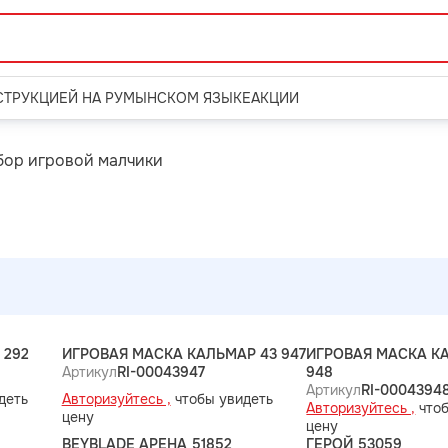
СТРУКЦИЕЙ НА РУМЫНСКОМ ЯЗЫКЕ
АКЦИИ
бор игровой малчики
 292
ИГРОВАЯ МАСКА КАЛЬМАР 43 947
ИГРОВАЯ МАСКА К
Артикул
RI-00043947
948
Артикул
RI-0004394
деть
Авторизуйтесь ,
чтобы увидеть
Авторизуйтесь ,
чтоб
цену
цену
BEYBLADE АРЕНА 51852
ГЕРОЙ 53059