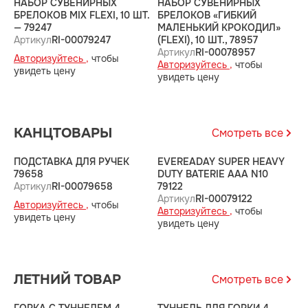
НАБОР СУВЕНИРНЫХ
НАБОР СУВЕНИРНЫХ
Н
БРЕЛОКОВ MIX FLEXI, 10 ШТ.
БРЕЛОКОВ «ГИБКИЙ
Б
— 79247
МАЛЕНЬКИЙ КРОКОДИЛ»
К
Артикул
RI-00079247
(FLEXI), 10 ШТ., 78957
А
Артикул
RI-00078957
Авторизуйтесь ,
чтобы
А
Авторизуйтесь ,
чтобы
увидеть цену
у
увидеть цену
КАНЦТОВАРЫ
Смотреть все
ПОДСТАВКА ДЛЯ РУЧЕК
EVEREADAY SUPER HEAVY
E
79658
DUTY BATERIE AAA N10
D
Артикул
RI-00079658
79122
А
Артикул
RI-00079122
Авторизуйтесь ,
чтобы
А
Авторизуйтесь ,
чтобы
увидеть цену
у
увидеть цену
ЛЕТНИЙ ТОВАР
Смотреть все