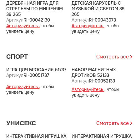
ДЕРЕВЯННАЯ ИГРА ДЛЯ
ДЕТСКАЯ КАРУСЕЛЬ С
Т
СТРЕЛЬБЫ ПО МИШЕНЯМ
МУЗЫКОЙ И СВЕТОМ 39
А
39 265
265
Артикул
RI-00042130
Артикул
RI-00043073
А
Авторизуйтесь ,
чтобы
Авторизуйтесь ,
чтобы
у
увидеть цену
увидеть цену
СПОРТ
Смотреть все
ИГРА ДЛЯ БРОСАНИЯ 51737
НАБОР МАГНИТНЫХ
С
Артикул
RI-00051737
ДРОТИКОВ 52133
А
Артикул
RI-00052133
Авторизуйтесь ,
чтобы
А
Авторизуйтесь ,
чтобы
увидеть цену
у
увидеть цену
УНИСЕКС
Смотреть все
ИНТЕРАКТИВНАЯ ИГРУШКА
ИНТЕРАКТИВНАЯ ИГРУШКА
Н