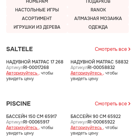
НОМЕРАМ
ПОДАРКОВ
НАСТОЛЬНЫЕ ИГРЫ
RANOK
АСОРТИМЕНТ
АЛМАЗНАЯ МОЗАИКА
ИГРУШКИ ИЗ ДЕРЕВА
ОДЕЖДА
SALTELE
Смотреть все
НАДУВНОЙ МАТРАС 17 268
НАДУВНОЙ МАТРАС 58832
Н
Артикул
RI-00017268
Артикул
RI-00058832
А
Авторизуйтесь ,
чтобы
Авторизуйтесь ,
чтобы
А
увидеть цену
увидеть цену
у
PISCINE
Смотреть все
БАССЕЙН 150 СМ 65917
БАССЕЙН 90 СМ 65922
Б
Артикул
RI-00065917
Артикул
RI-00065922
А
Авторизуйтесь ,
чтобы
Авторизуйтесь ,
чтобы
А
увидеть цену
увидеть цену
у