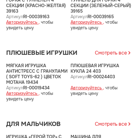
ГОРКА С ТУННЕЛЕМ 4
ТУННЕЛЬ ДЛЯ ГОРКИ 4
Т
СЕКЦИИ (КРАСНО-ЖЕЛТАЯ)
СЕКЦИИ (ЗЕЛЕНЫЙ-СЕРЫЙ)
С
39163
39165
3
Артикул
RI-00039163
Артикул
RI-00039165
А
Авторизуйтесь ,
чтобы
Авторизуйтесь ,
чтобы
А
увидеть цену
увидеть цену
у
ПЛЮШЕВЫЕ ИГРУШКИ
Смотреть все
МЯГКАЯ ИГРУШКА
ПЛЮШЕВАЯ ИГРУШКА
П
АНТИСТРЕСС С ГРАНУЛАМИ
КУКЛА 24 403
М
( SOFT TOYS-62 ) ЦВЕТОК
Артикул
RI-00024403
3
МОТАНА 19434
А
Артикул
RI-00019434
Авторизуйтесь ,
чтобы
А
Авторизуйтесь ,
чтобы
увидеть цену
у
увидеть цену
ДЛЯ МАЛЬЧИКОВ
Смотреть все
ИГРУШКА «ГЕРОЙ ТОР» С
МАШИНА ДЛЯ
П