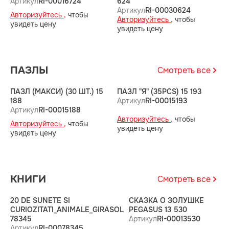
Артикул
RI-00016724
624
(
Артикул
RI-00030624
А
Авторизуйтесь ,
чтобы
Авторизуйтесь ,
чтобы
А
увидеть цену
увидеть цену
у
ПАЗЛЫ
Смотреть все
ПАЗЛ (МАКСИ) (30 ШТ.) 15
ПАЗЛ "Я" (35PCS) 15 193
М
188
Артикул
RI-00015193
1
Артикул
RI-00015188
А
Авторизуйтесь ,
чтобы
Авторизуйтесь ,
чтобы
А
увидеть цену
увидеть цену
у
КНИГИ
Смотреть все
20 DE SUNETE SI
СКАЗКА О ЗОЛУШКЕ
CURIOZITATI_ANIMALE_GIRASOL
PEGASUS 13 530
78345
Артикул
RI-00013530
Артикул
RI-00078345