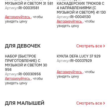
МУЗЫКОЙ И СВЕТОМ 31 581
КАСКАДЕРСКИХ ТРЮКОВ С
2
Артикул
RI-00031581
4 НАПРАВЛЕНИЯМИ (С
А
МУЗЫКОЙ И СВЕТОМ) 41 130
Авторизуйтесь ,
чтобы
Артикул
RI-00041130
А
увидеть цену
Авторизуйтесь ,
чтобы
у
увидеть цену
ДЛЯ ДЕВОЧЕК
Смотреть все
НАБОР (БЫСТРОЕ
КУКЛА DEFA LUCY 37 929
К
ПРИГОТОВЛЕНИЕ) С
Артикул
RI-00037929
А
МУЗЫКОЙ И СВЕТОМ 30
956
Авторизуйтесь ,
чтобы
А
Артикул
RI-00030956
увидеть цену
у
Авторизуйтесь ,
чтобы
увидеть цену
ДЛЯ МАЛЫШЕЙ
Смотреть все