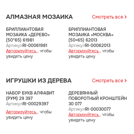
АЛМАЗНАЯ МОЗАИКА
Смотреть все
БРИЛЛИАНТОВАЯ
БРИЛЛИАНТОВАЯ
А
МОЗАИКА «ДЕРЕВО»
МОЗАИКА «МОСКВА»
(
(50*65) 61981
(50×65) 62013
А
Артикул
RI-00061981
Артикул
RI-00062013
А
Авторизуйтесь ,
чтобы
Авторизуйтесь ,
чтобы
у
увидеть цену
увидеть цену
ИГРУШКИ ИЗ ДЕРЕВА
Смотреть все
НАБОР БУКВ АЛФАВИТ
ДЕРЕВЯННЫЙ
Д
(РУМ) 29 397
ПОВОРОТНЫЙ КРОНШТЕЙН
(
Артикул
RI-00029397
30 077
А
Артикул
RI-00030077
Авторизуйтесь ,
чтобы
А
Авторизуйтесь ,
чтобы
увидеть цену
у
увидеть цену