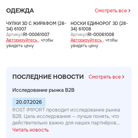
ОДЕЖДА
Смотреть все
ЧУЛКИ 3D С ЖИРАФОМ (28-
НОСКИ ЕДИНОРОГ 3D (28-
Н
34) 61007
34) 61008
(
Артикул
RI-00061007
Артикул
RI-00061008
А
Авторизуйтесь ,
чтобы
Авторизуйтесь ,
чтобы
А
увидеть цену
увидеть цену
у
ПОСЛЕДНИЕ НОВОСТИ
Смотреть все
Исследование рынка B2B
20.07.2026
ROST IMPORT проводит исследование рынка
B2B. Цель исследования — лучше понять, что
действительно важно для наших партнёров
при выборе поставщика, чтобы улучшать
Читать новость
качество сотрудничества. Опрос анонимный.