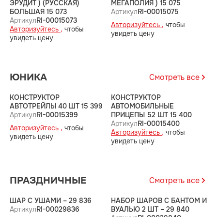
ЭРУДИТ ) (РУССКАЯ)
МЕГАПОЛИЯ ) 15 075
П
БОЛЬШАЯ 15 073
Артикул
RI-00015075
А
Артикул
RI-00015073
Авторизуйтесь ,
чтобы
А
Авторизуйтесь ,
чтобы
увидеть цену
у
увидеть цену
ЮНИКА
Смотреть все
КОНСТРУКТОР
КОНСТРУКТОР
К
АВТОТРЕЙЛЫ 40 ШТ 15 399
АВТОМОБИЛЬНЫЕ
А
Артикул
RI-00015399
ПРИЦЕПЫ 52 ШТ 15 400
(
Артикул
RI-00015400
А
Авторизуйтесь ,
чтобы
Авторизуйтесь ,
чтобы
А
увидеть цену
увидеть цену
у
ПРАЗДНИЧНЫЕ
Смотреть все
ШАР С УШАМИ – 29 836
НАБОР ШАРОВ С БАНТОМ И
Ш
Артикул
RI-00029836
ВУАЛЬЮ 2 ШТ – 29 840
А