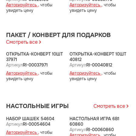
Авторизуйтесь ,
чтобы
Авторизуйтесь ,
чтобы
А
увидеть цену
увидеть цену
у
ПАКЕТ / КОНВЕРТ ДЛЯ ПОДАРКОВ
Смотреть все
ОТКРЫТКА-КОНВЕРТ 10ШТ
ОТКРЫТКА-КОНВЕРТ 10ШТ
О
37971
40812
4
Артикул
RI-00037971
Артикул
RI-00040812
А
Авторизуйтесь ,
чтобы
Авторизуйтесь ,
чтобы
А
увидеть цену
увидеть цену
у
НАСТОЛЬНЫЕ ИГРЫ
Смотреть все
НАБОР ШАШЕК 54604
НАСТОЛЬНАЯ ИГРА 6В1
Н
Артикул
RI-00054604
60860
6
Артикул
RI-00060860
А
Авторизуйтесь ,
чтобы
Авторизуйтесь ,
чтобы
А