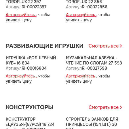
TOROFLUX 22 397
TOROFLUX 22 856
9
Артикул
RI-00022397
Артикул
RI-00022856
А
Авторизуйтесь ,
чтобы
Авторизуйтесь ,
чтобы
А
увидеть цену
увидеть цену
у
РАЗВИВАЮЩИЕ ИГРУШКИ
Смотреть все
ИГРУШКА «ВОЛШЕБНЫЙ
МУЗЫКАЛЬНАЯ АЗБУКА -
Н
КУБ» 16 804
ЧТЕНИЕ ПО СЛОГАМ 27 598
Д
Артикул
RI-00016804
Артикул
RI-00027598
9
А
Авторизуйтесь ,
чтобы
Авторизуйтесь ,
чтобы
А
увидеть цену
увидеть цену
у
КОНСТРУКТОРЫ
Смотреть все
КОНСТРУКТОР
СТРОИТЕЛЬ ЗАМКОВ ДЛЯ
Ф
«ДРУЗЬЯ»(87PCS) 16 724
ПРИНЦЕССЫ (154 ШТ.) 30
М