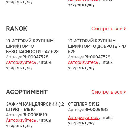
увидеть цену
увидеть цену
у
RANOK
Смотреть все
10 ИСТОРИЙ КРУПНЫМ
10 ИСТОРИЙ КРУПНЫМ
1
ШРИФТОМ: О
ШРИФТОМ: О ДОБРОТЕ - 47
Ш
БЕЗОПАСНОСТИ - 47 528
529
5
Артикул
RI-00047528
Артикул
RI-00047529
А
Авторизуйтесь ,
чтобы
Авторизуйтесь ,
чтобы
А
увидеть цену
увидеть цену
у
АСОРТИМЕНТ
Смотреть все
ЗАЖИМ КАНЦЕЛЯРСКИЙ (12
СТЕПЛЕР 51512
З
ШТУК) - 51510
Артикул
RI-00051512
Ш
Артикул
RI-00051510
А
Авторизуйтесь ,
чтобы
Авторизуйтесь ,
чтобы
А
увидеть цену
увидеть цену
у