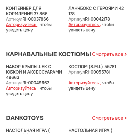
КОНТЕЙНЕР ДЛЯ
ЛАНЧБОКС С ГЕРОЯМИ 42
Л
КОРМЛЕНИЯ 37 866
178
1
Артикул
RI-00037866
Артикул
RI-00042178
А
Авторизуйтесь ,
чтобы
Авторизуйтесь ,
чтобы
А
увидеть цену
увидеть цену
у
КАРНАВАЛЬНЫЕ КОСТЮМЫ
Смотреть все
НАБОР КРЫЛЫШЕК С
КОСТЮМ (S.M.L) 55781
Э
ЮБКОЙ И АКСЕССУАРАМИ
Артикул
RI-00055781
(
49663
А
Артикул
RI-00049663
Авторизуйтесь ,
чтобы
А
Авторизуйтесь ,
чтобы
увидеть цену
у
увидеть цену
DANKOTOYS
Смотреть все
НАСТОЛЬНАЯ ИГРА (
НАСТОЛЬНАЯ ИГРА (
Н