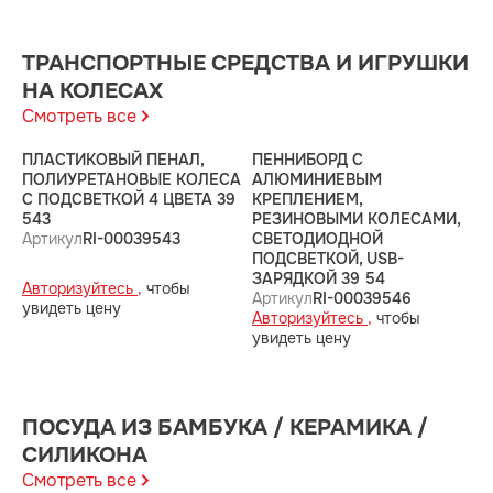
ТРАНСПОРТНЫЕ СРЕДСТВА И ИГРУШКИ
НА КОЛЕСАХ
Смотреть все
ПЛАСТИКОВЫЙ ПЕНАЛ,
ПЕННИБОРД С
П
ПОЛИУРЕТАНОВЫЕ КОЛЕСА
АЛЮМИНИЕВЫМ
С ПОДСВЕТКОЙ 4 ЦВЕТА 39
КРЕПЛЕНИЕМ,
К
543
РЕЗИНОВЫМИ КОЛЕСАМИ,
Р
Артикул
RI-00039543
СВЕТОДИОДНОЙ
С
ПОДСВЕТКОЙ, USB-
П
ЗАРЯДКОЙ 39 54
З
Авторизуйтесь ,
чтобы
Артикул
RI-00039546
А
увидеть цену
Авторизуйтесь ,
чтобы
А
увидеть цену
у
ПОСУДА ИЗ БАМБУКА / КЕРАМИКА /
СИЛИКОНА
Смотреть все