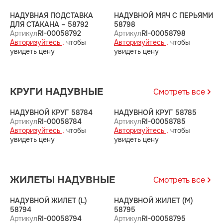
НАДУВНАЯ ПОДСТАВКА
НАДУВНОЙ МЯЧ С ПЕРЬЯМИ
Н
ДЛЯ СТАКАНА – 58792
58798
А
Артикул
RI-00058792
Артикул
RI-00058798
А
Авторизуйтесь ,
чтобы
Авторизуйтесь ,
чтобы
у
увидеть цену
увидеть цену
КРУГИ НАДУВНЫЕ
Смотреть все
НАДУВНОЙ КРУГ 58784
НАДУВНОЙ КРУГ 58785
Н
Артикул
RI-00058784
Артикул
RI-00058785
А
Авторизуйтесь ,
чтобы
Авторизуйтесь ,
чтобы
А
увидеть цену
увидеть цену
у
ЖИЛЕТЫ НАДУВНЫЕ
Смотреть все
НАДУВНОЙ ЖИЛЕТ (L)
НАДУВНОЙ ЖИЛЕТ (M)
Н
58794
58795
5
Артикул
RI-00058794
Артикул
RI-00058795
А