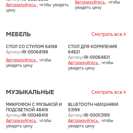
Авторизуйтесь ,
чтобы
Авторизуйтесь ,
чтобы увидеть
увидеть цену
цену
МЕБЕЛЬ
Смотреть все
СТОЛ СО СТУЛОМ 64198
СТОЛ ДЛЯ КОРМЛЕНИЯ
С
Артикул
RI-00064198
64821
6
Артикул
RI-00064821
А
Авторизуйтесь ,
чтобы
Авторизуйтесь ,
чтобы
А
увидеть цену
увидеть цену
у
МУЗЫКАЛЬНЫЕ
Смотреть все
МИКРОФОН С МУЗЫКОЙ И
BLUETOOTH НАУШНИКИ
М
ПОДСВЕТКОЙ 48419
53199
5
Артикул
RI-00048419
Артикул
RI-00053199
А
Авторизуйтесь ,
чтобы
Авторизуйтесь ,
чтобы
А
увидеть цену
увидеть цену
у