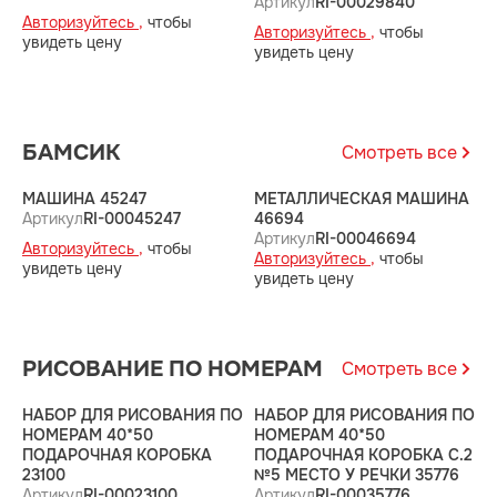
Артикул
RI-00029840
Авторизуйтесь ,
чтобы
А
Авторизуйтесь ,
чтобы
увидеть цену
у
увидеть цену
БАМСИК
Смотреть все
МАШИНА 45247
МЕТАЛЛИЧЕСКАЯ МАШИНА
К
Артикул
RI-00045247
46694
4
Артикул
RI-00046694
А
Авторизуйтесь ,
чтобы
Авторизуйтесь ,
чтобы
А
увидеть цену
увидеть цену
у
РИСОВАНИЕ ПО НОМЕРАМ
Смотреть все
НАБОР ДЛЯ РИСОВАНИЯ ПО
НАБОР ДЛЯ РИСОВАНИЯ ПО
Н
НОМЕРАМ 40*50
НОМЕРАМ 40*50
Н
ПОДАРОЧНАЯ КОРОБКА
ПОДАРОЧНАЯ КОРОБКА С.2
К
23100
№5 МЕСТО У РЕЧКИ 35776
Р
Артикул
RI-00023100
Артикул
RI-00035776
А