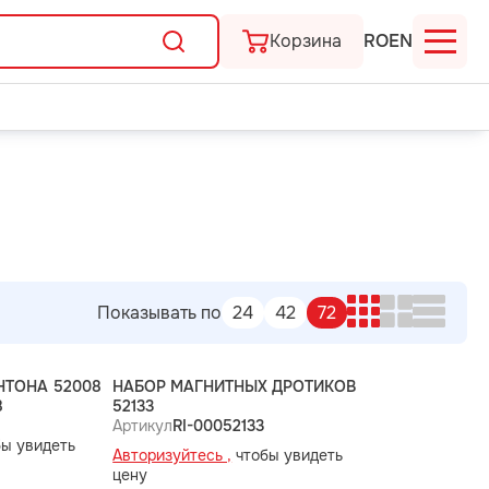
Корзина
RO
EN
Показывать по
24
42
72
НТОНА 52008
НАБОР МАГНИТНЫХ ДРОТИКОВ
8
52133
Артикул
RI-00052133
ы увидеть
Авторизуйтесь ,
чтобы увидеть
цену