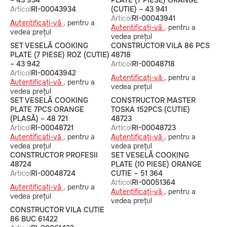
– 43 934
PLATE (7 PIESE) ORANGE
Articol
RI-00043934
(CUTIE) – 43 941
Articol
RI-00043941
Autentificați-vă ,
pentru a
Autentificați-vă ,
pentru a
vedea prețul
vedea prețul
SET VESELĂ COOKING
CONSTRUCTOR VILA 86 PCS
PLATE (7 PIESE) ROZ (CUTIE)
48718
– 43 942
Articol
RI-00048718
Articol
RI-00043942
Autentificați-vă ,
pentru a
Autentificați-vă ,
pentru a
vedea prețul
vedea prețul
SET VESELĂ COOKING
CONSTRUCTOR MASTER
PLATE 7PCS ORANGE
TOSKA 152PCS (CUTIE)
(PLASĂ) – 48 721
48723
Articol
RI-00048721
Articol
RI-00048723
Autentificați-vă ,
pentru a
Autentificați-vă ,
pentru a
vedea prețul
vedea prețul
CONSTRUCTOR PROFESII
SET VESELĂ COOKING
48724
PLATE (10 PIESE) ORANGE
Articol
RI-00048724
CUTIE – 51 364
Articol
RI-00051364
Autentificați-vă ,
pentru a
Autentificați-vă ,
pentru a
vedea prețul
vedea prețul
CONSTRUCTOR VILA CUTIE
86 BUC 61422