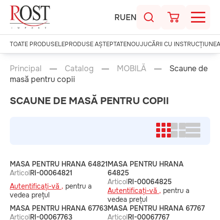
RU
EN
TOATE PRODUSELE
PRODUSE AȘTEPTATE
NOU
JUCĂRII CU INSTRUCȚIUNE
Principal
Catalog
MOBILĂ
Scaune de
masă pentru copii
SCAUNE DE MASĂ PENTRU COPII
MASA PENTRU HRANA 64821
MASA PENTRU HRANA
Articol
RI-00064821
64825
Articol
RI-00064825
Autentificați-vă ,
pentru a
Autentificați-vă ,
pentru a
vedea prețul
vedea prețul
MASA PENTRU HRANA 67763
MASA PENTRU HRANA 67767
Articol
RI-00067763
Articol
RI-00067767