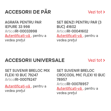
ACCESORII DE PĂR
Vezi tot
AGRAFA PENTRU PAR
SET BENZI PENTRU PAR (3
C
IEPURE 33 998
BUC) 41602
A
Articol
RI-00033998
Articol
RI-00041602
A
Autentificați-vă ,
pentru a
Autentificați-vă ,
pentru a
v
vedea prețul
vedea prețul
ACCESORII UNIVERSALE
Vezi tot
SET SUVENIR BRELOC MIX
SET SUVENIR BRELOC
S
FLEXI 10 BUC 79247
CROCODIL MIC FLEXI 10 BUC
P
Articol
RI-00079247
78957
7
Articol
RI-00078957
A
Autentificați-vă ,
pentru a
Autentificați-vă ,
pentru a
A
vedea prețul
vedea prețul
v