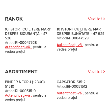
RANOK
Vezi tot
10 ISTORII CU LITERE MARI:
10 ISTORII CU LITERE MARI:
1
DESPRE SIGURANȚĂ - 47
DESPRE BUNĂTATE - 47 529
D
528
Articol
RI-00047529
A
Articol
RI-00047528
Autentificați-vă ,
pentru a
A
Autentificați-vă ,
pentru a
vedea prețul
v
vedea prețul
ASORTIMENT
Vezi tot
BINDER NEGRU (12BUC)
CAPSATOR 51512
B
51510
Articol
RI-00051512
5
Articol
RI-00051510
A
Autentificați-vă ,
pentru a
Autentificați-vă ,
pentru a
A
vedea prețul
vedea prețul
v