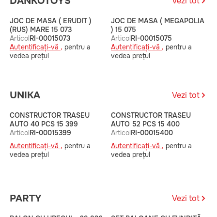
DANKOTOYS
Vezi tot
JOC DE MASA ( ERUDIT )
JOC DE MASA ( MEGAPOLIA
J
(RUS) MARE 15 073
) 15 075
M
Articol
RI-00015073
Articol
RI-00015075
A
Autentificați-vă ,
pentru a
Autentificați-vă ,
pentru a
A
vedea prețul
vedea prețul
v
UNIKA
Vezi tot
CONSTRUCTOR TRASEU
CONSTRUCTOR TRASEU
C
AUTO 40 PCS 15 399
AUTO 52 PCS 15 400
A
Articol
RI-00015399
Articol
RI-00015400
4
A
Autentificați-vă ,
pentru a
Autentificați-vă ,
pentru a
A
vedea prețul
vedea prețul
v
PARTY
Vezi tot