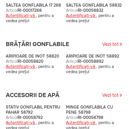
SALTEA GONFLABILA 17 268
SALTEA GONFLABILA 58832
S
Articol
RI-00017268
Articol
RI-00058832
A
Autentificați-vă ,
pentru a
Autentificați-vă ,
pentru a
A
vedea prețul
vedea prețul
v
BRĂȚĂRI GONFLABILE
Vezi tot
ARIPIOARE DE INOT 58820
ARIPIOARE DE INOT 58892
A
Articol
RI-00058820
Articol
RI-00058892
A
Autentificați-vă ,
pentru a
Autentificați-vă ,
pentru a
A
vedea prețul
vedea prețul
v
ACCESORII DE APĂ
Vezi tot
STATIV GONFLABIL PENTRU
MINGE GONFLABILA CU
M
PAHAR 58792
PENE 58798
A
Articol
RI-00058792
Articol
RI-00058798
A
Autentificați-vă ,
pentru a
Autentificați-vă ,
pentru a
v
vedea prețul
vedea prețul