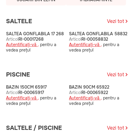
SALTELE
Vezi tot
SALTEA GONFLABILA 17 268
SALTEA GONFLABILA 58832
S
Articol
RI-00017268
Articol
RI-00058832
A
Autentificați-vă ,
pentru a
Autentificați-vă ,
pentru a
A
vedea prețul
vedea prețul
v
PISCINE
Vezi tot
BAZIN 150CM 65917
BAZIN 90CM 65922
B
Articol
RI-00065917
Articol
RI-00065922
A
Autentificați-vă ,
pentru a
Autentificați-vă ,
pentru a
A
vedea prețul
vedea prețul
v
SALTELE / PISCINE
Vezi tot