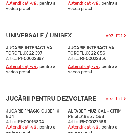
Autentificați-vă ,
pentru a
Autentificați-vă ,
pentru a
A
vedea prețul
vedea prețul
v
UNIVERSALE / UNISEX
Vezi tot
JUCARIE INTERACTIVA
JUCARIE INTERACTIVA
S
TOROFLUX 22 397
TOROFLUX 22 856
9
Articol
RI-00022397
Articol
RI-00022856
A
Autentificați-vă ,
pentru a
Autentificați-vă ,
pentru a
A
vedea prețul
vedea prețul
v
JUCĂRII PENTRU DEZVOLTARE
Vezi tot
JUCARIE "MAGIC CUBE" 16
ALFABET MUZICAL - CITIM
S
804
PE SILABE 27 598
A
Articol
RI-00016804
Articol
RI-00027598
A
Autentificați-vă ,
pentru a
Autentificați-vă ,
pentru a
v
vedea prețul
vedea prețul