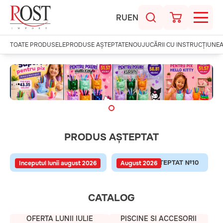
RU
EN
TOATE PRODUSELE
PRODUSE AȘTEPTATE
NOU
JUCĂRII CU INSTRUCȚIUNE
.
PRODUS AȘTEPTAT
PRODUS AȘTEPTAT №09
PRODUS AȘTEPTAT №10
Inceputul lunii august 2026
August 2026
CATALOG
OFERTA LUNII IULIE
PISCINE SI ACCESORII