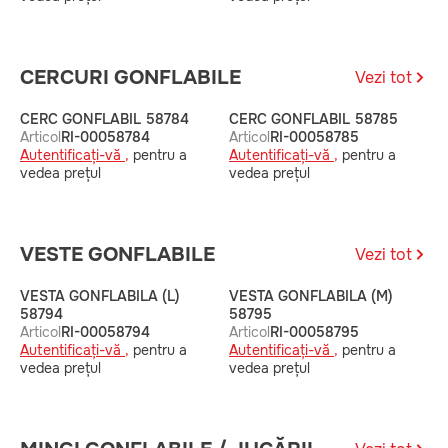
CERCURI GONFLABILE
Vezi tot
CERC GONFLABIL 58784
CERC GONFLABIL 58785
C
Articol
RI-00058784
Articol
RI-00058785
A
Autentificați-vă ,
pentru a
Autentificați-vă ,
pentru a
A
vedea prețul
vedea prețul
v
VESTE GONFLABILE
Vezi tot
VESTA GONFLABILA (L)
VESTA GONFLABILA (M)
V
58794
58795
5
Articol
RI-00058794
Articol
RI-00058795
A
Autentificați-vă ,
pentru a
Autentificați-vă ,
pentru a
A
vedea prețul
vedea prețul
v