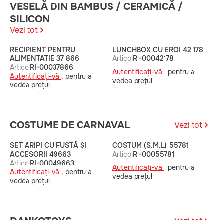
VESELĂ DIN BAMBUS / CERAMICĂ /
SILICON
Vezi tot
RECIPIENT PENTRU
LUNCHBOX CU EROI 42 178
L
ALIMENTATIE 37 866
Articol
RI-00042178
A
Articol
RI-00037866
Autentificați-vă ,
pentru a
A
Autentificați-vă ,
pentru a
vedea prețul
v
vedea prețul
COSTUME DE CARNAVAL
Vezi tot
SET ARIPI CU FUSTĂ ȘI
COSTUM (S.M.L) 55781
A
ACCESORII 49663
Articol
RI-00055781
C
Articol
RI-00049663
A
Autentificați-vă ,
pentru a
Autentificați-vă ,
pentru a
A
vedea prețul
vedea prețul
v