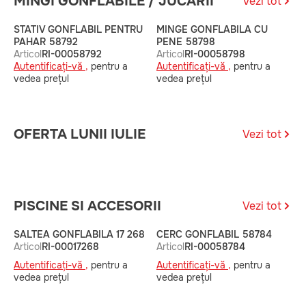
MINGI GONFLABILE / JUCĂRII
Vezi tot
STATIV GONFLABIL PENTRU
MINGE GONFLABILA CU
M
PAHAR 58792
PENE 58798
A
Articol
RI-00058792
Articol
RI-00058798
A
Autentificați-vă ,
pentru a
Autentificați-vă ,
pentru a
v
vedea prețul
vedea prețul
OFERTA LUNII IULIE
Vezi tot
PISCINE SI ACCESORII
Vezi tot
SALTEA GONFLABILA 17 268
CERC GONFLABIL 58784
C
Articol
RI-00017268
Articol
RI-00058784
A
Autentificați-vă ,
pentru a
Autentificați-vă ,
pentru a
A
vedea prețul
vedea prețul
v