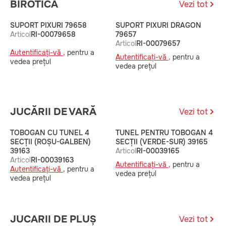
BIROTICA
Vezi tot
SUPORT PIXURI 79658
SUPORT PIXURI DRAGON
E
Articol
RI-00079658
79657
D
Articol
RI-00079657
7
Autentificați-vă ,
pentru a
A
Autentificați-vă ,
pentru a
vedea prețul
A
vedea prețul
v
JUCĂRII DE VARĂ
Vezi tot
TOBOGAN CU TUNEL 4
TUNEL PENTRU TOBOGAN 4
T
SECȚII (ROȘU-GALBEN)
SECȚII (VERDE-SUR) 39165
S
39163
Articol
RI-00039165
3
Articol
RI-00039163
A
Autentificați-vă ,
pentru a
Autentificați-vă ,
pentru a
A
vedea prețul
vedea prețul
v
JUCARII DE PLUȘ
Vezi tot