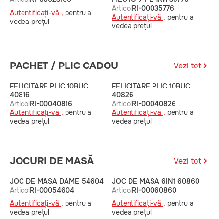
Articol
RI-00035776
A
Autentificați-vă ,
pentru a
Autentificați-vă ,
pentru a
A
vedea prețul
vedea prețul
v
PACHET / PLIC CADOU
Vezi tot
FELICITARE PLIC 10BUC
FELICITARE PLIC 10BUC
P
40816
40826
A
Articol
RI-00040816
Articol
RI-00040826
A
Autentificați-vă ,
pentru a
Autentificați-vă ,
pentru a
v
vedea prețul
vedea prețul
JOCURI DE MASĂ
Vezi tot
JOC DE MASA DAME 54604
JOC DE MASA 6IN1 60860
J
Articol
RI-00054604
Articol
RI-00060860
H
A
Autentificați-vă ,
pentru a
Autentificați-vă ,
pentru a
A
vedea prețul
vedea prețul
v