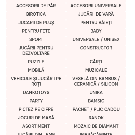
ACCESORII DE PĂR
ACCESORII UNIVERSALE
BIROTICA
JUCĂRII DE VARĂ
JUCARII DE PLUȘ
PENTRU BĂIEȚI
PENTRU FETE
BABY
SPORT
UNIVERSALE / UNISEX
JUCĂRII PENTRU
CONSTRUCTOR
DEZVOLTARE
PUZZLE
CĂRȚI
MOBILĂ
MUZICALE
VEHICULE ȘI JUCĂRII PE
VESELĂ DIN BAMBUS /
ROȚI
CERAMICĂ / SILICON
DANKOTOYS
UNIKA
PARTY
BAMSIC
PICTEZ PE CIFRE
PACHET / PLIC CADOU
JOCURI DE MASĂ
RANOK
ASORTIMENT
MOZAIC DE DIAMANT
JUCĂRII DIN LEMN
IMBRĂCĂMINTE