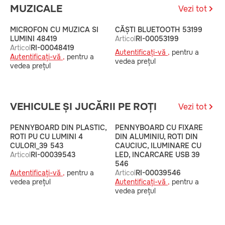
MUZICALE
Vezi tot
MICROFON CU MUZICA SI
CĂȘTI BLUETOOTH 53199
P
LUMINI 48419
Articol
RI-00053199
A
Articol
RI-00048419
Autentificați-vă ,
pentru a
A
Autentificați-vă ,
pentru a
vedea prețul
v
vedea prețul
VEHICULE ȘI JUCĂRII PE ROȚI
Vezi tot
PENNYBOARD DIN PLASTIC,
PENNYBOARD CU FIXARE
P
ROTI PU CU LUMINI 4
DIN ALUMINIU, ROTI DIN
D
CULORI_39 543
CAUCIUC, ILUMINARE CU
C
Articol
RI-00039543
LED, INCARCARE USB 39
I
546
A
Autentificați-vă ,
pentru a
Articol
RI-00039546
A
vedea prețul
Autentificați-vă ,
pentru a
v
vedea prețul