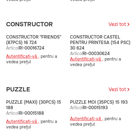
CONSTRUCTOR
Vezi tot
CONSTRUCTOR "FRIENDS"
CONSTRUCTOR CASTEL
C
(87PCS) 16 724
PENTRU PRINTESA (154 PSC)
F
Articol
RI-00016724
30 624
7
Articol
RI-00030624
A
Autentificați-vă ,
pentru a
Autentificați-vă ,
pentru a
A
vedea prețul
vedea prețul
v
PUZZLE
Vezi tot
PUZZLE (MAXI) (30PCS) 15
PUZZLE MOI (35PCS) 15 193
P
188
Articol
RI-00015193
A
Articol
RI-00015188
Autentificați-vă ,
pentru a
A
Autentificați-vă ,
pentru a
vedea prețul
v
vedea prețul