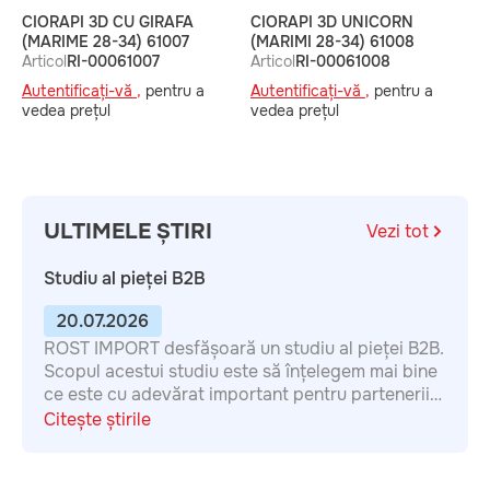
CIORAPI 3D CU GIRAFA
CIORAPI 3D UNICORN
C
(MARIME 28-34) 61007
(MARIMI 28-34) 61008
B
Articol
RI-00061007
Articol
RI-00061008
3
A
Autentificați-vă ,
pentru a
Autentificați-vă ,
pentru a
A
vedea prețul
vedea prețul
v
ULTIMELE ȘTIRI
Vezi tot
Studiu al pieței B2B
20.07.2026
ROST IMPORT desfășoară un studiu al pieței B2B.
Scopul acestui studiu este să înțelegem mai bine
ce este cu adevărat important pentru partenerii
noștri atunci când aleg un furnizor, astfel încât să
Citește știrile
îmbunătățim calitatea colaborării. Chestionarul
este anonim. Completarea durează aproximativ 7
minute. Vă mulțumim pentru participare!