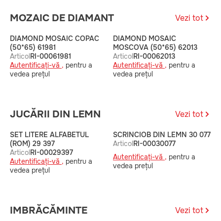
MOZAIC DE DIAMANT
Vezi tot
DIAMOND MOSAIC COPAC
DIAMOND MOSAIC
D
(50*65) 61981
MOSCOVA (50*65) 62013
6
Articol
RI-00061981
Articol
RI-00062013
A
Autentificați-vă ,
pentru a
Autentificați-vă ,
pentru a
A
vedea prețul
vedea prețul
v
JUCĂRII DIN LEMN
Vezi tot
SET LITERE ALFABETUL
SCRINCIOB DIN LEMN 30 077
S
(ROM) 29 397
Articol
RI-00030077
(
Articol
RI-00029397
A
Autentificați-vă ,
pentru a
Autentificați-vă ,
pentru a
A
vedea prețul
vedea prețul
v
IMBRĂCĂMINTE
Vezi tot