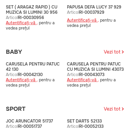
SET ( ARAGAZ RAPID ) CU
PAPUSA DEFA LUCY 37 929
P
MUZICA SI LUMINI 30 956
Articol
RI-00037929
A
Articol
RI-00030956
Autentificați-vă ,
pentru a
A
Autentificați-vă ,
pentru a
vedea prețul
v
vedea prețul
BABY
Vezi tot
CARUSELA PENTRU PATUC
CARUSELA PENTRU PATUC
S
42 130
CU MUZICA SI LUMINI 43073
B
Articol
RI-00042130
Articol
RI-00043073
A
Autentificați-vă ,
pentru a
Autentificați-vă ,
pentru a
A
vedea prețul
vedea prețul
v
SPORT
Vezi tot
JOC ARUNCATOR 51737
SET DARTS 52133
C
Articol
RI-00051737
Articol
RI-00052133
A