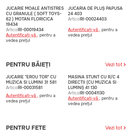
JUCARIE MOALE ANTISTRES
JUCARIA DE PLUȘ PAPUSA
J
CU GRANULE ( SOFT TOYS-
24 403
U
62 ) MOTAN FLORICICA
Articol
RI-00024403
3
19434
A
Articol
RI-00019434
Autentificați-vă ,
pentru a
A
Autentificați-vă ,
pentru a
vedea prețul
v
vedea prețul
PENTRU BĂIEȚI
Vezi tot
JUCARIE "EROU TOR" CU
MASINA STUNT CU R/C 4
S
MUZICA SI LUMINI 31 581
DIRECTII (CU MUZICA SI
A
Articol
RI-00031581
LUMINI) 41 130
Articol
RI-00041130
A
Autentificați-vă ,
pentru a
Autentificați-vă ,
pentru a
v
vedea prețul
vedea prețul
PENTRU FETE
Vezi tot