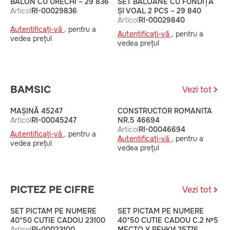
BALON CU URECHI – 29 836
SET BALOANE CU FUNDIȚĂ
B
Articol
RI-00029836
ȘI VOAL 2 PCS – 29 840
A
Articol
RI-00029840
Autentificați-vă ,
pentru a
A
Autentificați-vă ,
pentru a
vedea prețul
v
vedea prețul
BAMSIC
Vezi tot
MAȘINĂ 45247
CONSTRUCTOR ROMANITA
C
Articol
RI-00045247
NR.5 46694
4
Articol
RI-00046694
A
Autentificați-vă ,
pentru a
Autentificați-vă ,
pentru a
A
vedea prețul
vedea prețul
v
PICTEZ PE CIFRE
Vezi tot
SET PICTAM PE NUMERE
SET PICTAM PE NUMERE
S
40*50 CUTIE CADOU 23100
40*50 CUTIE CADOU С.2 №5
4
Articol
RI-00023100
МЕСТО У РЕЧКИ 35776
М