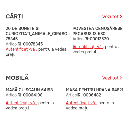
CĂRȚI
Vezi tot
20 DE SUNETE SI
POVESTEA CENUȘĂRESEI
CURIOZITATI_ANIMALE_GIRASOL
PEGASUS 13 530
78345
Articol
RI-00013530
Articol
RI-00078345
Autentificați-vă ,
pentru a
Autentificați-vă ,
pentru a vedea
vedea prețul
prețul
MOBILĂ
Vezi tot
MASĂ CU SCAUN 64198
MASA PENTRU HRANA 64821
M
Articol
RI-00064198
Articol
RI-00064821
6
A
Autentificați-vă ,
pentru a
Autentificați-vă ,
pentru a
A
vedea prețul
vedea prețul
v