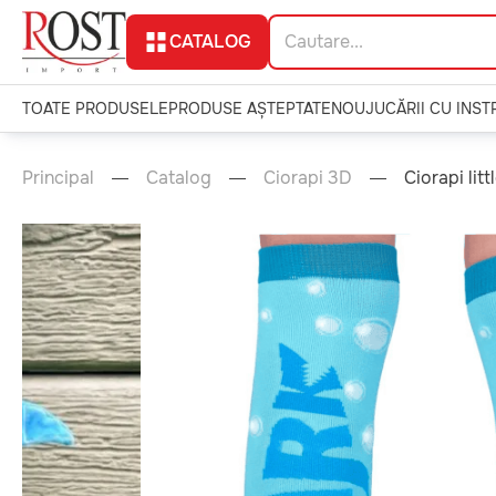
CATALOG
TOATE PRODUSELE
PRODUSE AȘTEPTATE
NOU
JUCĂRII CU INS
Principal
Catalog
Ciorapi 3D
Ciorapi lit