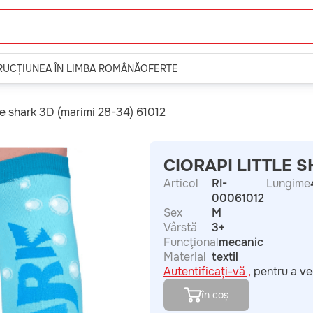
TRUCȚIUNEA ÎN LIMBA ROMÂNĂ
OFERTE
tle shark 3D (marimi 28-34) 61012
CIORAPI LITTLE S
Articol
RI-
Lungime
00061012
Sex
M
Vârstă
3+
Funcţional
mecanic
Material
textil
Autentificați-vă ,
pentru a ve
în coș