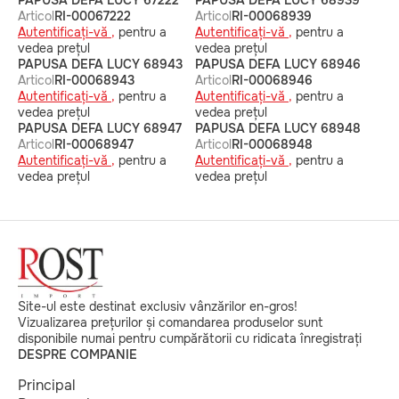
PAPUSA DEFA LUCY 67222
PAPUSA DEFA LUCY 68939
Articol
RI-00067222
Articol
RI-00068939
Autentificați-vă ,
pentru a
Autentificați-vă ,
pentru a
vedea prețul
vedea prețul
PAPUSA DEFA LUCY 68943
PAPUSA DEFA LUCY 68946
Articol
RI-00068943
Articol
RI-00068946
Autentificați-vă ,
pentru a
Autentificați-vă ,
pentru a
vedea prețul
vedea prețul
PAPUSA DEFA LUCY 68947
PAPUSA DEFA LUCY 68948
Articol
RI-00068947
Articol
RI-00068948
Autentificați-vă ,
pentru a
Autentificați-vă ,
pentru a
vedea prețul
vedea prețul
Site-ul este destinat exclusiv vânzărilor en-gros!
Vizualizarea prețurilor și comandarea produselor sunt
disponibile numai pentru cumpărătorii cu ridicata înregistrați
DESPRE COMPANIE
Principal