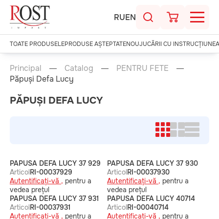
RU
EN
TOATE PRODUSELE
PRODUSE AȘTEPTATE
NOU
JUCĂRII CU INSTRUCȚIUNE
Principal
Catalog
PENTRU FETE
Păpuși Defa Lucy
PĂPUȘI DEFA LUCY
PAPUSA DEFA LUCY 37 929
PAPUSA DEFA LUCY 37 930
Articol
RI-00037929
Articol
RI-00037930
Autentificați-vă ,
pentru a
Autentificați-vă ,
pentru a
vedea prețul
vedea prețul
PAPUSA DEFA LUCY 37 931
PAPUSA DEFA LUCY 40714
Articol
RI-00037931
Articol
RI-00040714
Autentificați-vă ,
pentru a
Autentificați-vă ,
pentru a