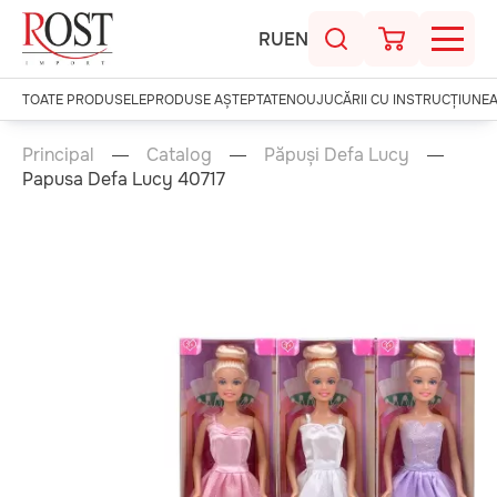
RU
EN
TOATE PRODUSELE
PRODUSE AȘTEPTATE
NOU
JUCĂRII CU INSTRUCȚIUNE
Principal
Catalog
Păpuși Defa Lucy
Papusa Defa Lucy 40717