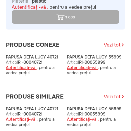
Material
plastic
Autentificați-vă ,
pentru a vedea prețul
în coș
PRODUSE CONEXE
Vezi tot
PAPUSA DEFA LUCY 40721
PAPUSA DEFA LUCY 55999
P
Articol
RI-00040721
Articol
RI-00055999
A
Autentificați-vă ,
pentru a
Autentificați-vă ,
pentru a
A
vedea prețul
vedea prețul
v
PRODUSE SIMILARE
Vezi tot
PAPUSA DEFA LUCY 40721
PAPUSA DEFA LUCY 55999
P
Articol
RI-00040721
Articol
RI-00055999
A
Autentificați-vă ,
pentru a
Autentificați-vă ,
pentru a
A
vedea prețul
vedea prețul
v