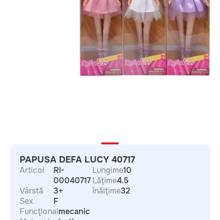
PAPUSA DEFA LUCY 40717
Articol
RI-
Lungime
10
00040717
Lăţime
4.5
Vârstă
3+
înălţime
32
Sex
F
Funcţional
mecanic