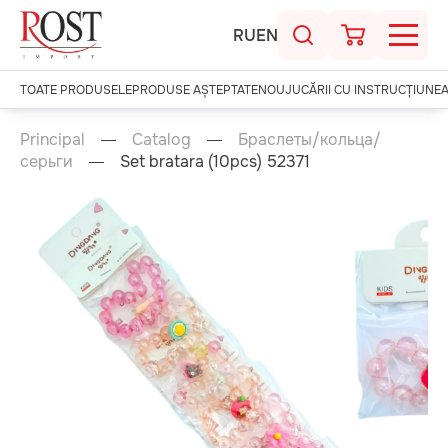
RU
EN
TOATE PRODUSELE
PRODUSE AȘTEPTATE
NOU
JUCĂRII CU INSTRUCȚIUNE
Principal
Catalog
Браслеты/кольца/
серьги
Set bratara (10pcs) 52371