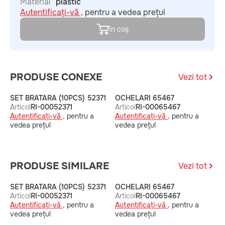
Material
plastic
Autentificați-vă ,
pentru a vedea prețul
în coș
PRODUSE CONEXE
Vezi tot
SET BRATARA (10PCS) 52371
OCHELARI 65467
S
Articol
RI-00052371
Articol
RI-00065467
A
Autentificați-vă ,
pentru a
Autentificați-vă ,
pentru a
A
vedea prețul
vedea prețul
v
PRODUSE SIMILARE
Vezi tot
SET BRATARA (10PCS) 52371
OCHELARI 65467
S
Articol
RI-00052371
Articol
RI-00065467
A
Autentificați-vă ,
pentru a
Autentificați-vă ,
pentru a
A
vedea prețul
vedea prețul
v