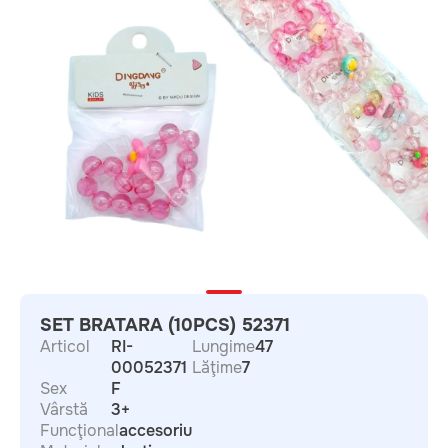
SET BRATARA (10PCS) 52371
Articol
RI-
Lungime
47
00052371
Lăţime
7
Sex
F
Vârstă
3+
Funcţional
accesoriu