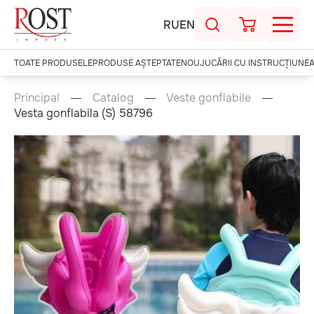
RU
EN
TOATE PRODUSELE
PRODUSE AȘTEPTATE
NOU
JUCĂRII CU INSTRUCȚIUNE
Principal
Catalog
Veste gonflabile
Vesta gonflabila (S) 58796