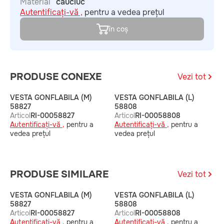
Material
cauciuc
Autentificați-vă ,
pentru a vedea prețul
în coș
PRODUSE CONEXE
Vezi tot
VESTA GONFLABILA (M)
VESTA GONFLABILA (L)
V
58827
58808
(
Articol
RI-00058827
Articol
RI-00058808
A
Autentificați-vă ,
pentru a
Autentificați-vă ,
pentru a
A
vedea prețul
vedea prețul
v
PRODUSE SIMILARE
Vezi tot
VESTA GONFLABILA (M)
VESTA GONFLABILA (L)
V
58827
58808
(
Articol
RI-00058827
Articol
RI-00058808
A
Autentificați-vă ,
pentru a
Autentificați-vă ,
pentru a
A