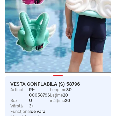
VESTA GONFLABILA (S) 58796
Articol
RI-
Lungime
30
00058796
Lăţime
20
Sex
U
înălţime
20
Vârstă
3+
Funcţional
de vara