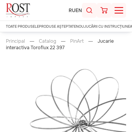
RU
EN
TOATE PRODUSELE
PRODUSE AȘTEPTATE
NOU
JUCĂRII CU INSTRUCȚIUNE
Principal
Catalog
PinArt
Jucarie
interactiva Toroflux 22 397