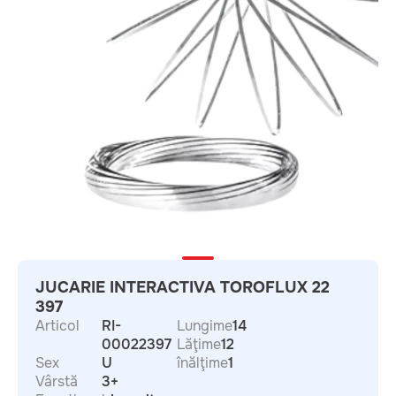
JUCARIE INTERACTIVA TOROFLUX 22
397
Articol
RI-
Lungime
14
00022397
Lăţime
12
Sex
U
înălţime
1
Vârstă
3+