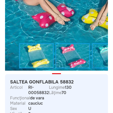
SALTEA GONFLABILA 58832
Articol
RI-
Lungime
130
00058832
Lăţime
70
Funcţional
de vara
Material
cauciuc
Sex
U