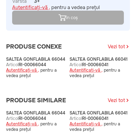
Vârstă
3+
Autentificați-vă ,
pentru a vedea prețul
în coș
PRODUSE CONEXE
Vezi tot
SALTEA GONFLABILA 66044
SALTEA GONFLABILA 66041
S
Articol
RI-00066044
Articol
RI-00066041
A
Autentificați-vă ,
pentru a
Autentificați-vă ,
pentru a
A
vedea prețul
vedea prețul
v
PRODUSE SIMILARE
Vezi tot
SALTEA GONFLABILA 66044
SALTEA GONFLABILA 66041
S
Articol
RI-00066044
Articol
RI-00066041
A
Autentificați-vă ,
pentru a
Autentificați-vă ,
pentru a
A
vedea prețul
vedea prețul
v