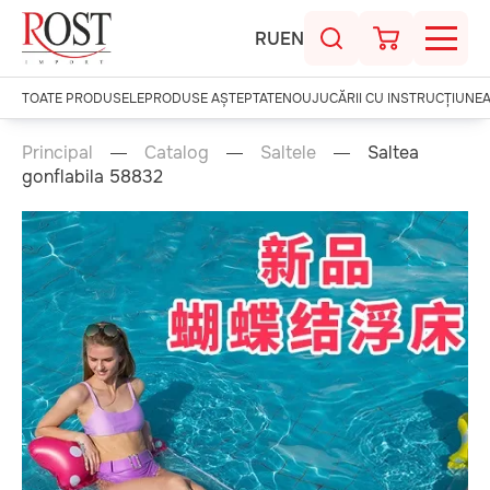
RU
EN
TOATE PRODUSELE
PRODUSE AȘTEPTATE
NOU
JUCĂRII CU INSTRUCȚIUNE
Principal
Catalog
Saltele
Saltea
gonflabila 58832