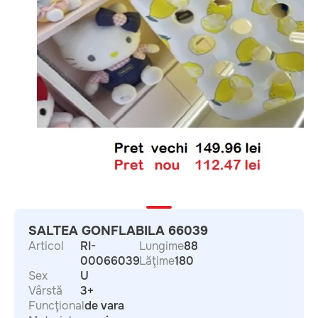
SALTEA GONFLABILA 66039
Articol
RI-
Lungime
88
00066039
Lăţime
180
Sex
U
Vârstă
3+
Funcţional
de vara