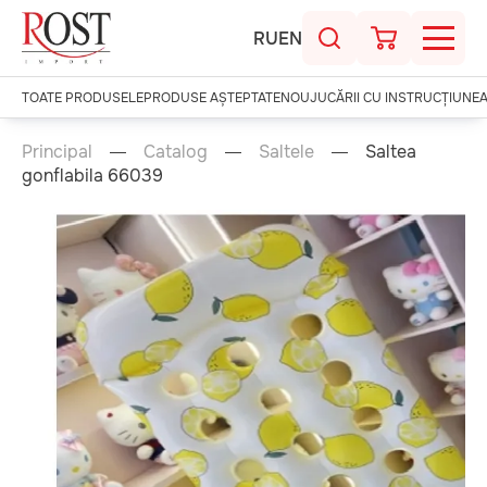
RU
EN
TOATE PRODUSELE
PRODUSE AȘTEPTATE
NOU
JUCĂRII CU INSTRUCȚIUNE
Principal
Catalog
Saltele
Saltea
gonflabila 66039