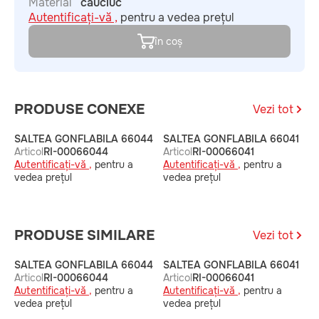
Material
cauciuc
Autentificați-vă ,
pentru a vedea prețul
în coș
PRODUSE CONEXE
Vezi tot
SALTEA GONFLABILA 66044
SALTEA GONFLABILA 66041
S
Articol
RI-00066044
Articol
RI-00066041
A
Autentificați-vă ,
pentru a
Autentificați-vă ,
pentru a
A
vedea prețul
vedea prețul
v
PRODUSE SIMILARE
Vezi tot
SALTEA GONFLABILA 66044
SALTEA GONFLABILA 66041
S
Articol
RI-00066044
Articol
RI-00066041
A
Autentificați-vă ,
pentru a
Autentificați-vă ,
pentru a
A
vedea prețul
vedea prețul
v