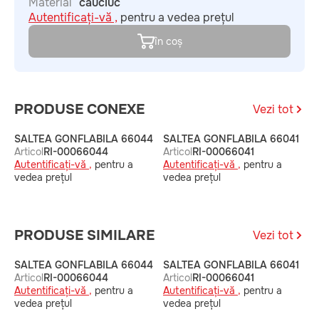
Material
cauciuc
Autentificați-vă ,
pentru a vedea prețul
în coș
PRODUSE CONEXE
Vezi tot
SALTEA GONFLABILA 66044
SALTEA GONFLABILA 66041
S
Articol
RI-00066044
Articol
RI-00066041
A
Autentificați-vă ,
pentru a
Autentificați-vă ,
pentru a
A
vedea prețul
vedea prețul
v
PRODUSE SIMILARE
Vezi tot
SALTEA GONFLABILA 66044
SALTEA GONFLABILA 66041
S
Articol
RI-00066044
Articol
RI-00066041
A
Autentificați-vă ,
pentru a
Autentificați-vă ,
pentru a
A
vedea prețul
vedea prețul
v