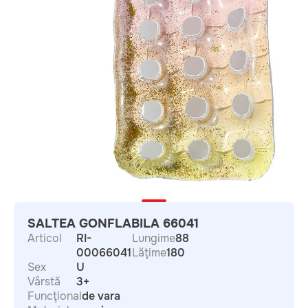
SALTEA GONFLABILA 66041
Articol
RI-
Lungime
88
00066041
Lăţime
180
Sex
U
Vârstă
3+
Funcţional
de vara