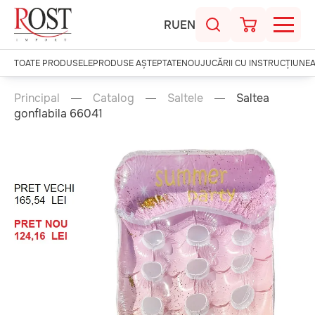
RU
EN
TOATE PRODUSELE
PRODUSE AȘTEPTATE
NOU
JUCĂRII CU INSTRUCȚIUNE
Principal
Catalog
Saltele
Saltea
gonflabila 66041