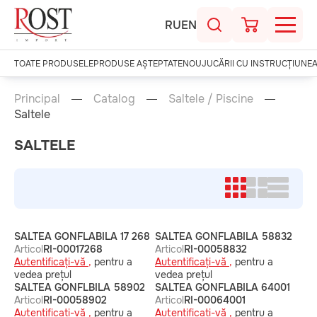
RU
EN
TOATE PRODUSELE
PRODUSE AȘTEPTATE
NOU
JUCĂRII CU INSTRUCȚIUNE
Principal
Catalog
Saltele / Piscine
Saltele
SALTELE
SALTEA GONFLABILA 17 268
SALTEA GONFLABILA 58832
Articol
RI-00017268
Articol
RI-00058832
Autentificați-vă ,
pentru a
Autentificați-vă ,
pentru a
vedea prețul
vedea prețul
SALTEA GONFLBILA 58902
SALTEA GONFLABILA 64001
Articol
RI-00058902
Articol
RI-00064001
Autentificați-vă ,
pentru a
Autentificați-vă ,
pentru a