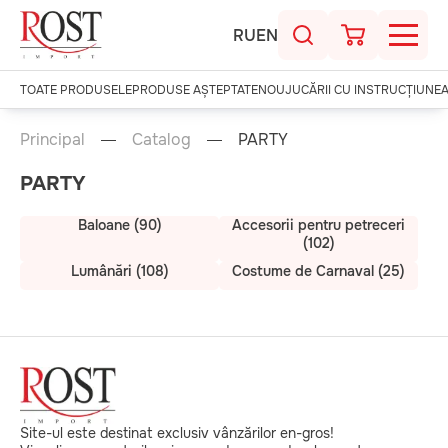
RU
EN
TOATE PRODUSELE
PRODUSE AȘTEPTATE
NOU
JUCĂRII CU INSTRUCȚIUNE
Principal
Catalog
PARTY
PARTY
Baloane (90)
Accesorii pentru petreceri
(102)
Lumânări (108)
Costume de Carnaval (25)
Site-ul este destinat exclusiv vânzărilor en-gros!