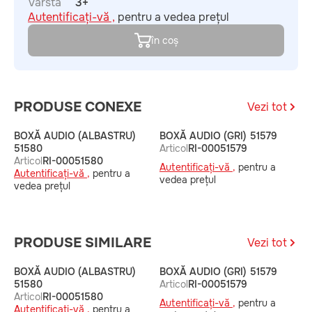
Vârstă
3+
Autentificați-vă ,
pentru a vedea prețul
în coș
PRODUSE CONEXE
Vezi tot
BOXĂ AUDIO (ALBASTRU)
BOXĂ AUDIO (GRI) 51579
C
51580
Articol
RI-00051579
A
Articol
RI-00051580
Autentificați-vă ,
pentru a
A
Autentificați-vă ,
pentru a
vedea prețul
v
vedea prețul
PRODUSE SIMILARE
Vezi tot
BOXĂ AUDIO (ALBASTRU)
BOXĂ AUDIO (GRI) 51579
C
51580
Articol
RI-00051579
A
Articol
RI-00051580
Autentificați-vă ,
pentru a
A
Autentificați-vă ,
pentru a