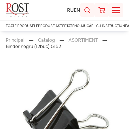
RU
EN
TOATE PRODUSELE
PRODUSE AȘTEPTATE
NOU
JUCĂRII CU INSTRUCȚIUNE
Principal
Catalog
ASORTIMENT
Binder negru (12buc) 51521