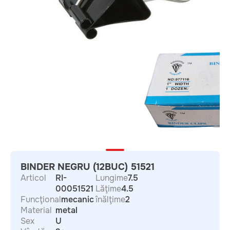
BINDER NEGRU (12BUC) 51521
Articol
RI-
Lungime
7.5
00051521
Lăţime
4.5
Funcţional
mecanic
înălţime
2
Material
metal
Sex
U