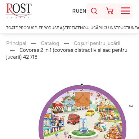
RU
EN
TOATE PRODUSELE
PRODUSE AȘTEPTATE
NOU
JUCĂRII CU INSTRUCȚIUNE
Principal
Catalog
Coșuri pentru jucării
Covoras 2 in 1 (covoras distractiv si sac pentru
jucarii) 42 718