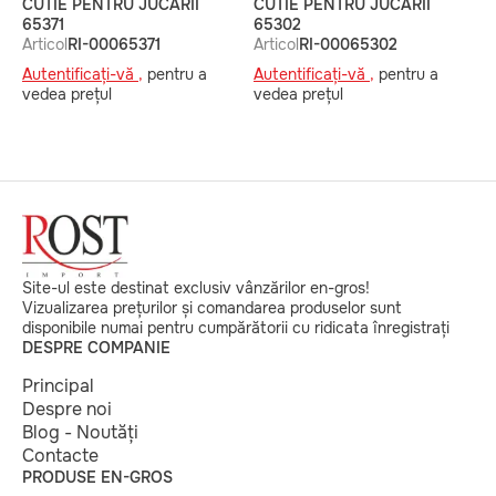
CUTIE PENTRU JUCĂRII
CUTIE PENTRU JUCĂRII
C
65371
65302
A
Articol
RI-00065371
Articol
RI-00065302
A
Autentificați-vă ,
pentru a
Autentificați-vă ,
pentru a
v
vedea prețul
vedea prețul
Site-ul este destinat exclusiv vânzărilor en-gros!
Vizualizarea prețurilor și comandarea produselor sunt
disponibile numai pentru cumpărătorii cu ridicata înregistrați
DESPRE COMPANIE
Principal
Despre noi
Blog - Noutăți
Contacte
PRODUSE EN-GROS