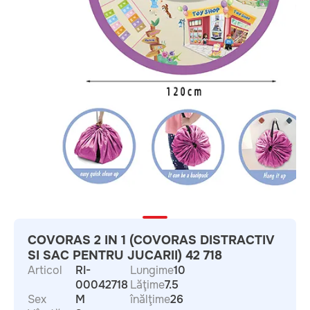
COVORAS 2 IN 1 (COVORAS DISTRACTIV
SI SAC PENTRU JUCARII) 42 718
Articol
RI-
Lungime
10
00042718
Lăţime
7.5
Sex
M
înălţime
26