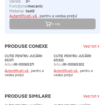
Vârstă
3+
Funcţional
mecanic
Material
textil
Autentificați-vă ,
pentru a vedea prețul
în coș
PRODUSE CONEXE
Vezi tot
CUTIE PENTRU JUCĂRII
CUTIE PENTRU JUCĂRII
C
65371
65302
A
Articol
RI-00065371
Articol
RI-00065302
A
Autentificați-vă ,
pentru a
Autentificați-vă ,
pentru a
v
vedea prețul
vedea prețul
PRODUSE SIMILARE
Vezi tot