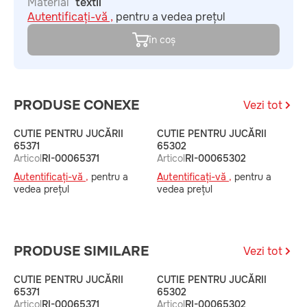
Material
textil
Autentificați-vă ,
pentru a vedea prețul
în coș
PRODUSE CONEXE
Vezi tot
CUTIE PENTRU JUCĂRII
CUTIE PENTRU JUCĂRII
C
65371
65302
A
Articol
RI-00065371
Articol
RI-00065302
A
Autentificați-vă ,
pentru a
Autentificați-vă ,
pentru a
v
vedea prețul
vedea prețul
PRODUSE SIMILARE
Vezi tot
CUTIE PENTRU JUCĂRII
CUTIE PENTRU JUCĂRII
C
65371
65302
A
Articol
RI-00065371
Articol
RI-00065302