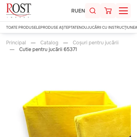
RU
EN
TOATE PRODUSELE
PRODUSE AȘTEPTATE
NOU
JUCĂRII CU INSTRUCȚIUNE
Principal
Catalog
Coșuri pentru jucării
Cutie pentru jucării 65371