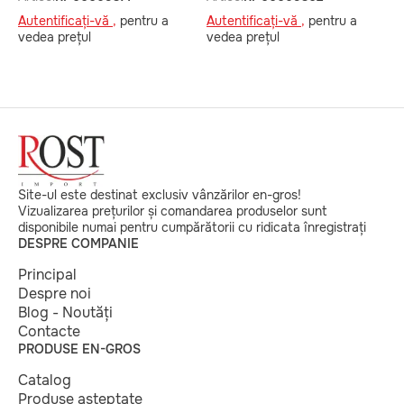
A
Autentificați-vă ,
pentru a
Autentificați-vă ,
pentru a
v
vedea prețul
vedea prețul
Site-ul este destinat exclusiv vânzărilor en-gros!
Vizualizarea prețurilor și comandarea produselor sunt
disponibile numai pentru cumpărătorii cu ridicata înregistrați
DESPRE COMPANIE
Principal
Despre noi
Blog - Noutăți
Contacte
PRODUSE EN-GROS
Catalog
Produse așteptate