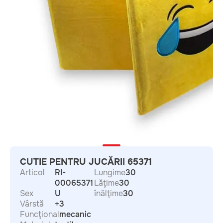
CUTIE PENTRU JUCĂRII 65371
Articol
RI-
Lungime
30
00065371
Lăţime
30
Sex
U
înălţime
30
Vârstă
+3
Funcţional
mecanic