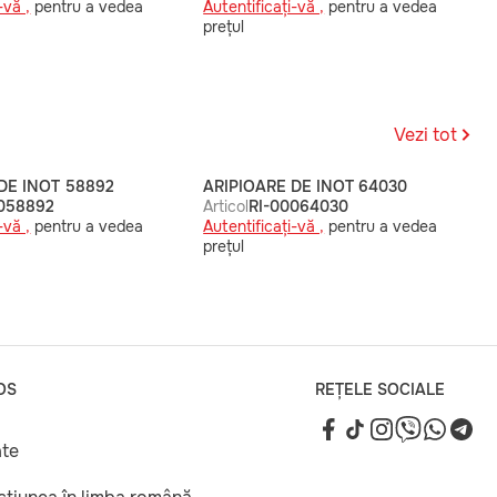
-vă ,
pentru a vedea
Autentificați-vă ,
pentru a vedea
prețul
Vezi tot
DE INOT 58892
ARIPIOARE DE INOT 64030
0058892
Articol
RI-00064030
-vă ,
pentru a vedea
Autentificați-vă ,
pentru a vedea
prețul
OS
REȚELE SOCIALE
ate