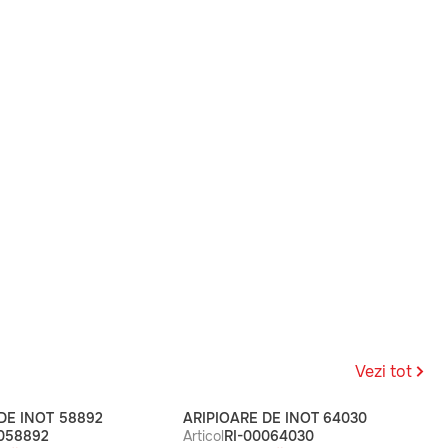
Vezi tot
DE INOT 58892
ARIPIOARE DE INOT 64030
0058892
Articol
RI-00064030