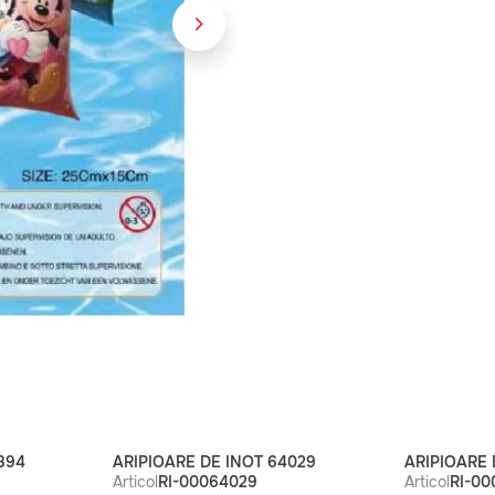
894
ARIPIOARE DE INOT 64029
ARIPIOARE 
Articol
RI-00064029
Articol
RI-0