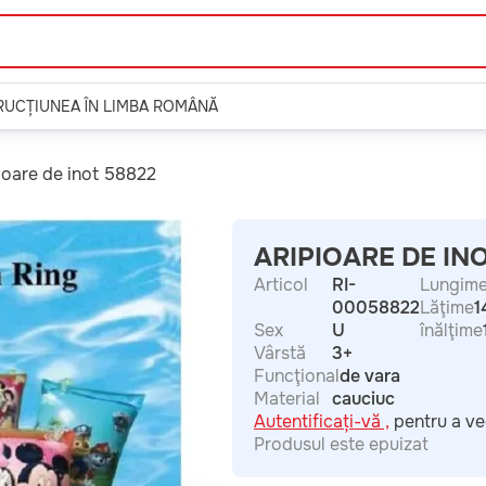
TRUCȚIUNEA ÎN LIMBA ROMÂNĂ
ioare de inot 58822
ARIPIOARE DE IN
Articol
RI-
Lungim
00058822
Lăţime
1
Sex
U
înălţime
Vârstă
3+
Funcţional
de vara
Material
cauciuc
Autentificați-vă ,
pentru a ve
Produsul este epuizat