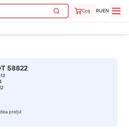
Coş
RU
EN
OT 58822
e
13
4
12
dea prețul