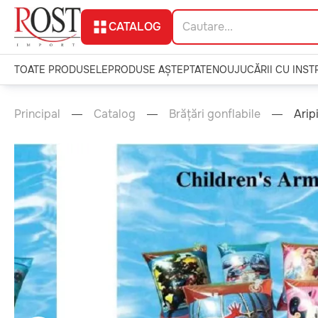
CATALOG
TOATE PRODUSELE
PRODUSE AȘTEPTATE
NOU
JUCĂRII CU INS
Principal
Catalog
Brățări gonflabile
Arip