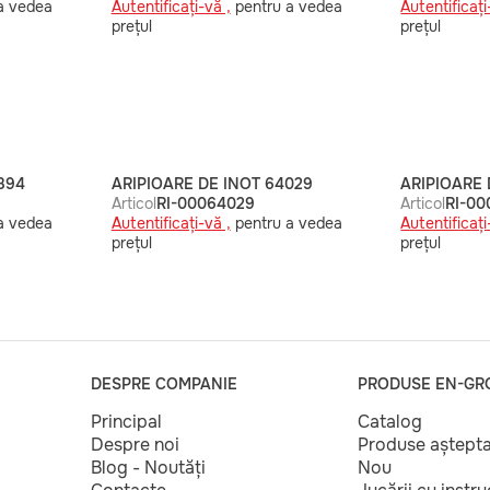
a vedea
Autentificați-vă ,
pentru a vedea
Autentificați
prețul
prețul
894
ARIPIOARE DE INOT 64029
ARIPIOARE 
Articol
RI-00064029
Articol
RI-0
a vedea
Autentificați-vă ,
pentru a vedea
Autentificați
prețul
prețul
DESPRE COMPANIE
PRODUSE EN-GR
Principal
Catalog
Despre noi
Produse aștept
Blog - Noutăți
Nou