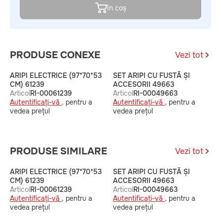
în coș
PRODUSE CONEXE
Vezi tot
ARIPI ELECTRICE (97*70*53
SET ARIPI CU FUSTĂ ȘI
S
CM) 61239
ACCESORII 49663
A
Articol
RI-00061239
Articol
RI-00049663
A
Autentificați-vă ,
pentru a
Autentificați-vă ,
pentru a
v
vedea prețul
vedea prețul
PRODUSE SIMILARE
Vezi tot
ARIPI ELECTRICE (97*70*53
SET ARIPI CU FUSTĂ ȘI
S
CM) 61239
ACCESORII 49663
A
Articol
RI-00061239
Articol
RI-00049663
A
Autentificați-vă ,
pentru a
Autentificați-vă ,
pentru a
v
vedea prețul
vedea prețul