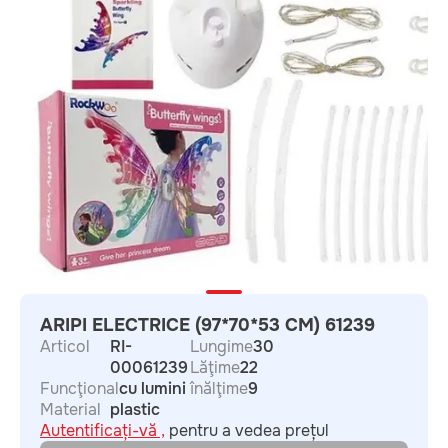
ARIPI ELECTRICE (97*70*53 CM) 61239
Articol
RI-
Lungime
30
00061239
Lăţime
22
Funcţional
cu lumini
înălţime
9
Material
plastic
Autentificați-vă ,
pentru a vedea prețul