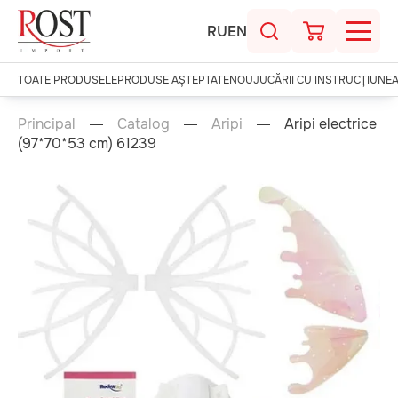
RU
EN
TOATE PRODUSELE
PRODUSE AȘTEPTATE
NOU
JUCĂRII CU INSTRUCȚIUNE
Principal
Catalog
Aripi
Aripi electrice
(97*70*53 cm) 61239