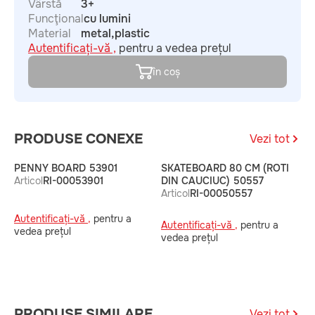
Vârstă
3+
Funcţional
cu lumini
Material
metal,plastic
Autentificați-vă ,
pentru a vedea prețul
în coș
PRODUSE CONEXE
Vezi tot
PENNY BOARD 53901
SKATEBOARD 80 CM (ROTI
P
Articol
RI-00053901
DIN CAUCIUC) 50557
A
Articol
RI-00050557
Autentificați-vă ,
pentru a
A
Autentificați-vă ,
pentru a
vedea prețul
v
vedea prețul
PRODUSE SIMILARE
Vezi tot