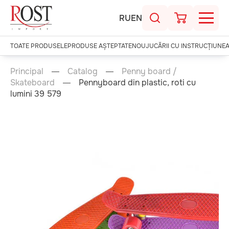
RU
EN
TOATE PRODUSELE
PRODUSE AȘTEPTATE
NOU
JUCĂRII CU INSTRUCȚIUNE
Principal
Catalog
Penny board /
Skateboard
Pennyboard din plastic, roti cu
lumini 39 579