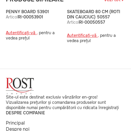
PENNY BOARD 53901
SKATEBOARD 80 CM (ROTI
P
Articol
RI-00053901
DIN CAUCIUC) 50557
A
Articol
RI-00050557
Autentificați-vă ,
pentru a
A
Autentificați-vă ,
pentru a
vedea prețul
v
vedea prețul
Site-ul este destinat exclusiv vânzărilor en-gros!
Vizualizarea prețurilor și comandarea produselor sunt
disponibile numai pentru cumpărătorii cu ridicata înregistrați
DESPRE COMPANIE
Principal
Despre noi