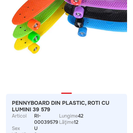
PENNYBOARD DIN PLASTIC, ROTI CU
LUMINI 39 579
Articol
RI-
Lungime
42
00039579
Lăţime
12
Sex
U