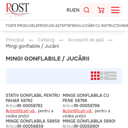
RU
EN
TOATE PRODUSELE
PRODUSE AȘTEPTATE
NOU
JUCĂRII CU INSTRUCȚIUNE
Principal
Catalog
Accesorii de apă
Mingi gonflabile / Jucării
MINGI GONFLABILE / JUCĂRII
STATIV GONFLABIL PENTRU
MINGE GONFLABILA CU
PAHAR 58792
PENE 58798
Articol
RI-00058792
Articol
RI-00058798
Autentificați-vă ,
pentru a
Autentificați-vă ,
pentru a
vedea prețul
vedea prețul
MINGE GONFLABILA 58859
MINGE GONFLABILA 58901
Articol
RI-00058859
Articol
RI-00058901