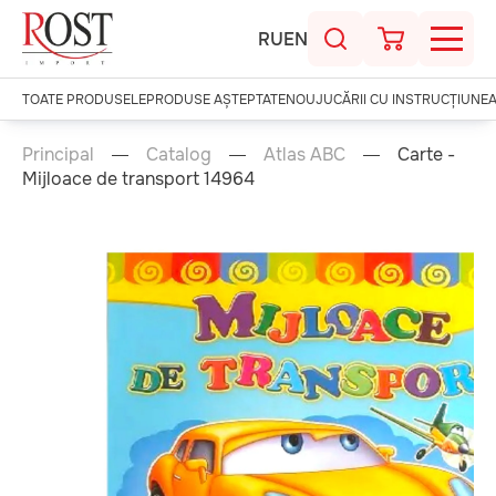
RU
EN
TOATE PRODUSELE
PRODUSE AȘTEPTATE
NOU
JUCĂRII CU INSTRUCȚIUNE
Principal
Catalog
Atlas ABC
Carte -
Mijloace de transport 14964