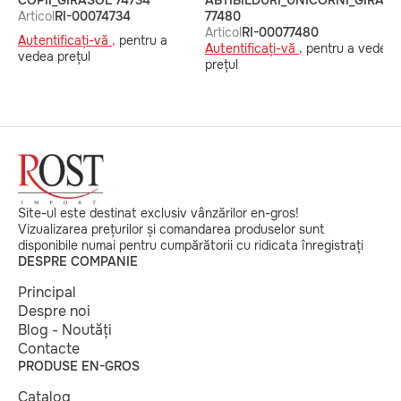
COPII_GIRASOL 74734
ABTIBILDURI_UNICORNI_GIRAS
Articol
RI-00074734
77480
Articol
RI-00077480
Autentificați-vă ,
pentru a
Autentificați-vă ,
pentru a vedea
vedea prețul
prețul
Site-ul este destinat exclusiv vânzărilor en-gros!
Vizualizarea prețurilor și comandarea produselor sunt
disponibile numai pentru cumpărătorii cu ridicata înregistrați
DESPRE COMPANIE
Principal
Despre noi
Blog - Noutăți
Contacte
PRODUSE EN-GROS
Catalog