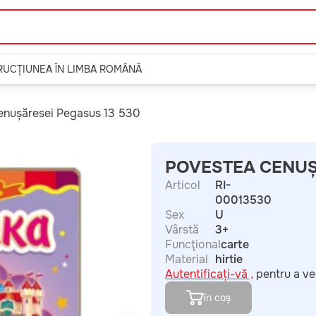
TRUCȚIUNEA ÎN LIMBA ROMÂNĂ
enușăresei Pegasus 13 530
POVESTEA CENUȘ
Articol
RI-
00013530
Sex
U
Vârstă
3+
Funcţional
carte
Material
hirtie
Autentificați-vă ,
pentru a ve
în coș