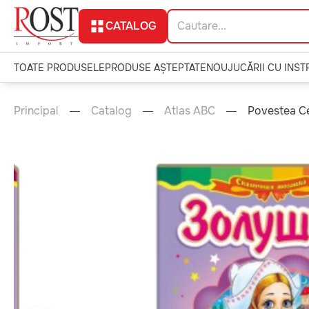
CATALOG
TOATE PRODUSELE
PRODUSE AȘTEPTATE
NOU
JUCĂRII CU INS
Principal
Catalog
Atlas ABC
Povestea C