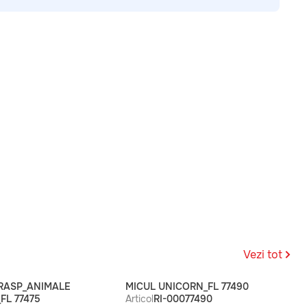
Vezi tot
I RASP_ANIMALE
MICUL UNICORN_FL 77490
FL 77475
Articol
RI-00077490