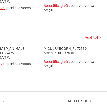
077475
Autentificați-vă ,
pentru a vedea
-vă ,
pentru a vedea
prețul
Vezi tot
I RASP_ANIMALE
MICUL UNICORN_FL 77490
FL 77475
Articol
RI-00077490
077475
Autentificați-vă ,
pentru a vedea
-vă ,
pentru a vedea
prețul
OS
REȚELE SOCIALE