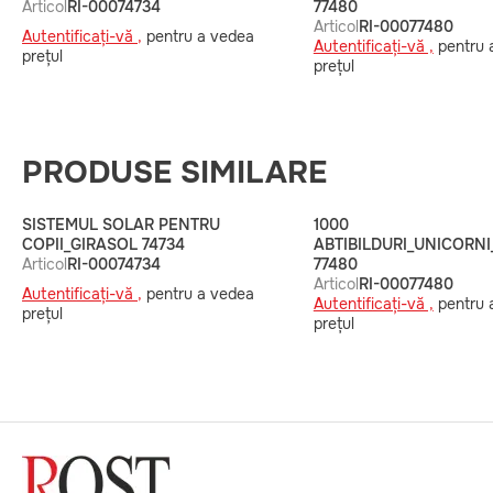
Articol
RI-00074734
77480
Articol
RI-00077480
Autentificați-vă ,
pentru a vedea
Autentificați-vă ,
pentru 
prețul
prețul
PRODUSE SIMILARE
SISTEMUL SOLAR PENTRU
1000
COPII_GIRASOL 74734
ABTIBILDURI_UNICORNI
Articol
RI-00074734
77480
Articol
RI-00077480
Autentificați-vă ,
pentru a vedea
Autentificați-vă ,
pentru 
prețul
prețul