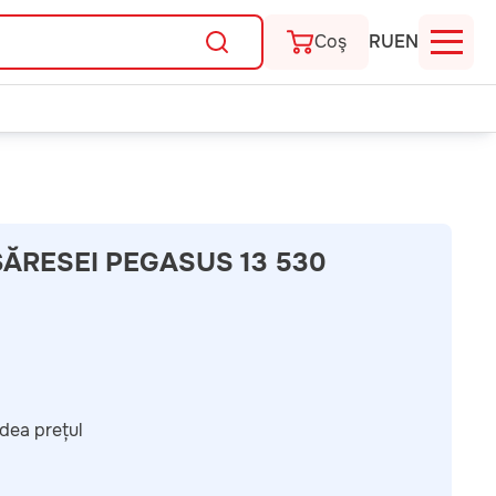
Coş
RU
EN
ĂRESEI PEGASUS 13 530
dea prețul