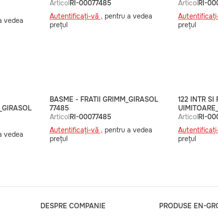
Articol
RI-00077485
Articol
RI-00
Autentificați-vă ,
pentru a vedea
Autentificați
a vedea
prețul
prețul
BASME - FRATII GRIMM_GIRASOL
122 INTR S
_GIRASOL
77485
UIMITOARE_
Articol
RI-00077485
Articol
RI-00
Autentificați-vă ,
pentru a vedea
Autentificați
a vedea
prețul
prețul
DESPRE COMPANIE
PRODUSE EN-GR