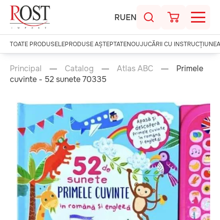
RU
EN
TOATE PRODUSELE
PRODUSE AȘTEPTATE
NOU
JUCĂRII CU INSTRUCȚIUNE
Principal
Catalog
Atlas ABC
Primele
cuvinte - 52 sunete 70335