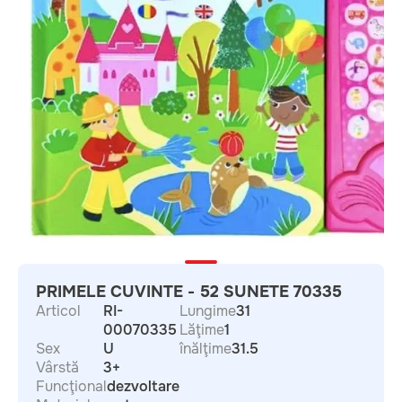
PRIMELE CUVINTE - 52 SUNETE 70335
Articol
RI-
Lungime
31
00070335
Lăţime
1
Sex
U
înălţime
31.5
Vârstă
3+
Funcţional
dezvoltare