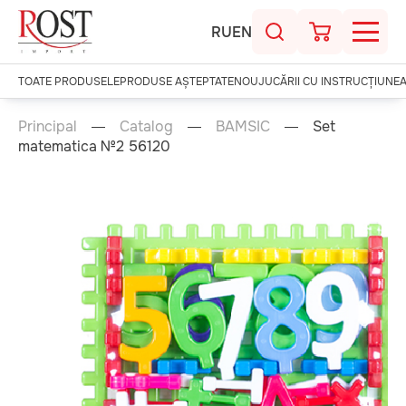
RU
EN
TOATE PRODUSELE
PRODUSE AȘTEPTATE
NOU
JUCĂRII CU INSTRUCȚIUNE
Principal
Catalog
BAMSIC
Set
matematica №2 56120