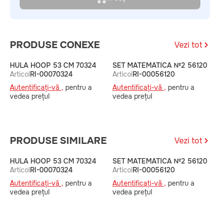
PRODUSE CONEXE
Vezi tot
HULA HOOP 53 CM 70324
SET MATEMATICA №2 56120
S
Articol
RI-00070324
Articol
RI-00056120
A
Autentificați-vă ,
pentru a
Autentificați-vă ,
pentru a
A
vedea prețul
vedea prețul
v
PRODUSE SIMILARE
Vezi tot
HULA HOOP 53 CM 70324
SET MATEMATICA №2 56120
S
Articol
RI-00070324
Articol
RI-00056120
A
Autentificați-vă ,
pentru a
Autentificați-vă ,
pentru a
A
vedea prețul
vedea prețul
v