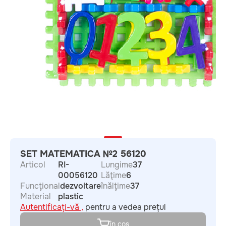
SET MATEMATICA №2 56120
Articol
RI-
Lungime
37
00056120
Lăţime
6
Funcţional
dezvoltare
înălţime
37
Material
plastic
Autentificați-vă ,
pentru a vedea prețul
în coș