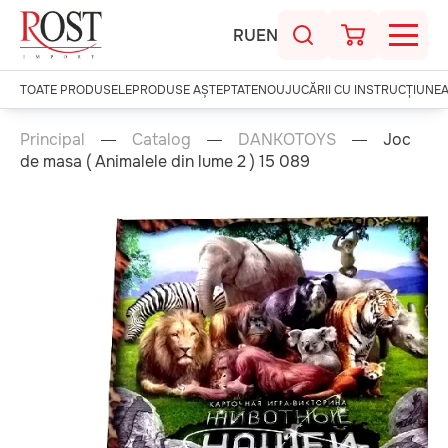
RU
EN
TOATE PRODUSELE
PRODUSE AȘTEPTATE
NOU
JUCĂRII CU INSTRUCȚIUNE
Principal
Catalog
DANKOTOYS
Joc
de masa ( Animalele din lume 2 ) 15 089