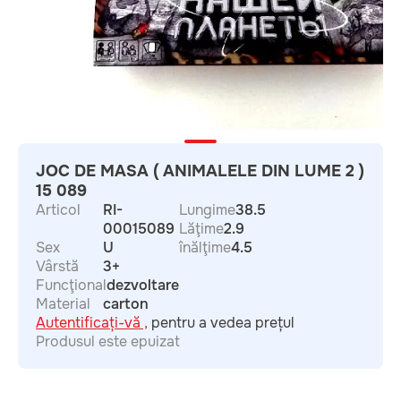
JOC DE MASA ( ANIMALELE DIN LUME 2 )
15 089
Articol
RI-
Lungime
38.5
00015089
Lăţime
2.9
Sex
U
înălţime
4.5
Vârstă
3+
Funcţional
dezvoltare
Material
carton
Autentificați-vă ,
pentru a vedea prețul
Produsul este epuizat