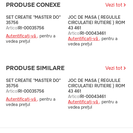
PRODUSE CONEXE
Vezi tot
SET CREATIE "MASTER DO"
JOC DE MASA ( REGULILE
J
35756
CIRCULATIEI RUTIERE ) ROM
A
Articol
RI-00035756
43 461
Articol
RI-00043461
A
Autentificați-vă ,
pentru a
Autentificați-vă ,
pentru a
v
vedea prețul
vedea prețul
PRODUSE SIMILARE
Vezi tot
SET CREATIE "MASTER DO"
JOC DE MASA ( REGULILE
J
35756
CIRCULATIEI RUTIERE ) ROM
A
Articol
RI-00035756
43 461
Articol
RI-00043461
A
Autentificați-vă ,
pentru a
Autentificați-vă ,
pentru a
v
vedea prețul
vedea prețul