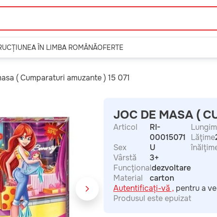
TRUCȚIUNEA ÎN LIMBA ROMÂNĂ
OFERTE
asa ( Cumparaturi amuzante ) 15 071
JOC DE MASA ( C
Articol
RI-
Lungim
00015071
Lăţime
Sex
U
înălţim
Vârstă
3+
Funcţional
dezvoltare
Material
carton
Autentificați-vă ,
pentru a ve
Produsul este epuizat