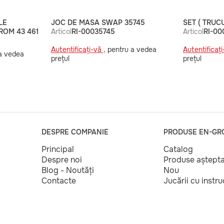
LE
JOC DE MASA SWAP 35745
SET ( TRUCU
 ROM 43 461
Articol
RI-00035745
Articol
RI-00
Autentificați-vă ,
pentru a vedea
Autentificați
a vedea
prețul
prețul
DESPRE COMPANIE
PRODUSE EN-GR
Principal
Catalog
Despre noi
Produse aștept
Blog - Noutăți
Nou
Contacte
Jucării cu instr