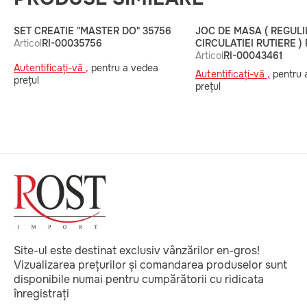
SET CREATIE "MASTER DO" 35756
JOC DE MASA ( REGULI
Articol
RI-00035756
CIRCULATIEI RUTIERE )
Articol
RI-00043461
Autentificați-vă ,
pentru a vedea
Autentificați-vă ,
pentru 
prețul
prețul
Site-ul este destinat exclusiv vânzărilor en-gros!
Vizualizarea prețurilor și comandarea produselor sunt
disponibile numai pentru cumpărătorii cu ridicata
înregistrați