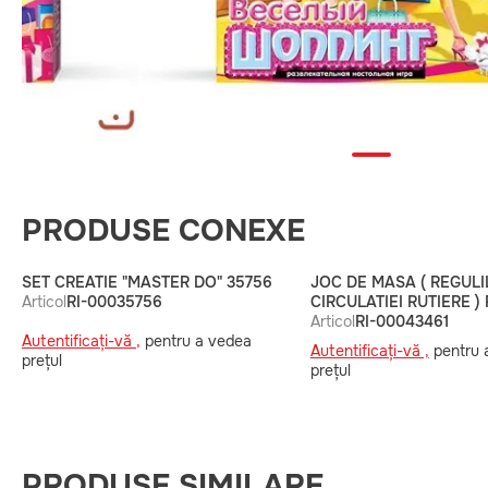
PRODUSE CONEXE
SET CREATIE "MASTER DO" 35756
JOC DE MASA ( REGULI
Articol
RI-00035756
CIRCULATIEI RUTIERE )
Articol
RI-00043461
Autentificați-vă ,
pentru a vedea
Autentificați-vă ,
pentru 
prețul
prețul
PRODUSE SIMILARE