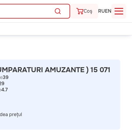
Coş
RU
EN
UMPARATURI AMUZANTE ) 15 071
e
39
29
e
4.7
dea prețul