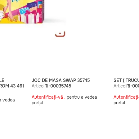
LE
JOC DE MASA SWAP 35745
SET ( TRUCU
 ROM 43 461
Articol
RI-00035745
Articol
RI-00
Autentificați-vă ,
pentru a vedea
Autentificați
a vedea
prețul
prețul