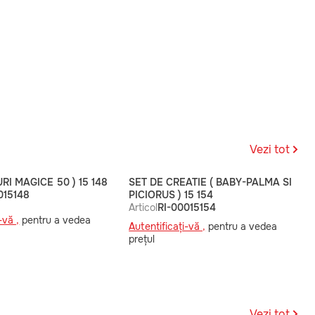
Vezi tot
RI MAGICE 50 ) 15 148
SET DE CREATIE ( BABY-PALMA SI
015148
PICIORUS ) 15 154
Articol
RI-00015154
-vă ,
pentru a vedea
Autentificați-vă ,
pentru a vedea
prețul
Vezi tot