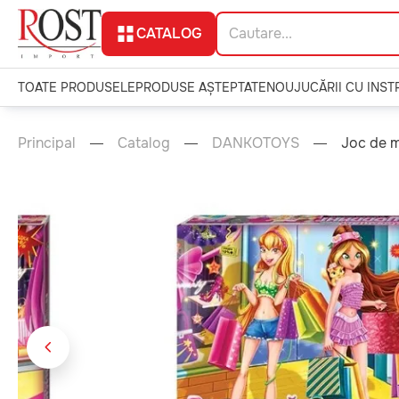
CATALOG
TOATE PRODUSELE
PRODUSE AȘTEPTATE
NOU
JUCĂRII CU INS
Principal
Catalog
DANKOTOYS
Joc de m