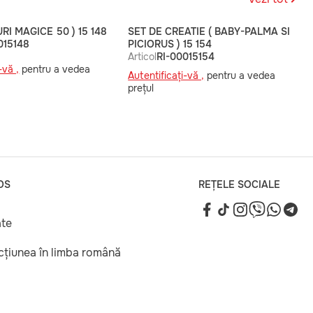
RI MAGICE 50 ) 15 148
SET DE CREATIE ( BABY-PALMA SI
015148
PICIORUS ) 15 154
Articol
RI-00015154
-vă ,
pentru a vedea
Autentificați-vă ,
pentru a vedea
prețul
OS
REȚELE SOCIALE
ate
ucțiunea în limba română