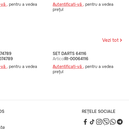
-vă ,
pentru a vedea
Autentificați-vă ,
pentru a vedea
prețul
Vezi tot
74789
SET DARTS 64116
074789
Articol
RI-00064116
-vă ,
pentru a vedea
Autentificați-vă ,
pentru a vedea
prețul
OS
REȚELE SOCIALE
ate