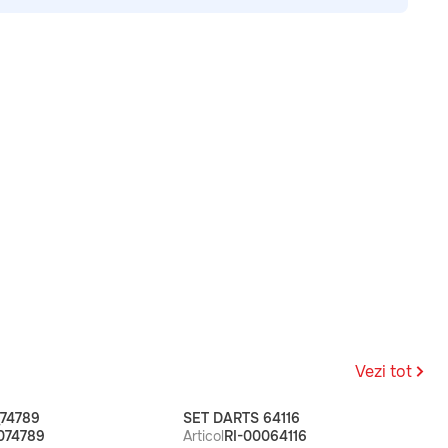
Vezi tot
74789
SET DARTS 64116
074789
Articol
RI-00064116