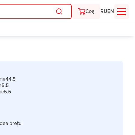
Coş
RU
EN
me
44.5
e
5.5
me
5.5
dea prețul