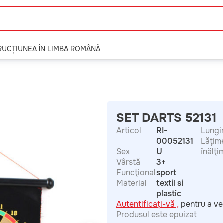
TRUCȚIUNEA ÎN LIMBA ROMÂNĂ
SET DARTS 52131
Articol
RI-
Lungi
00052131
Lăţim
Sex
U
înălţi
Vârstă
3+
Funcţional
sport
Material
textil si
plastic
Autentificați-vă ,
pentru a ve
Produsul este epuizat