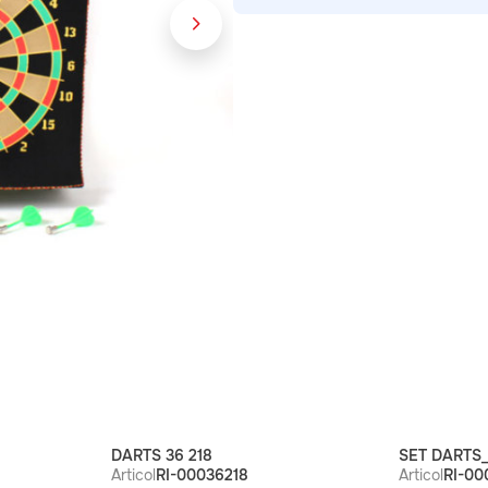
DARTS 36 218
SET DARTS_
Articol
RI-00036218
Articol
RI-00