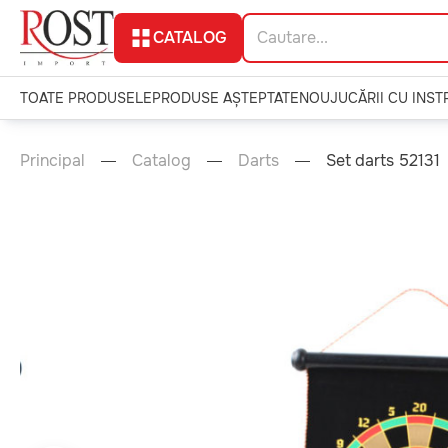
CATALOG
TOATE PRODUSELE
PRODUSE AȘTEPTATE
NOU
JUCĂRII CU INS
Principal
Catalog
Darts
Set darts 52131