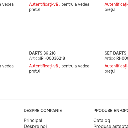
a vedea
Autentificați-vă ,
pentru a vedea
Autentificați
prețul
prețul
DARTS 36 218
SET DARTS_
Articol
RI-00036218
Articol
RI-00
a vedea
Autentificați-vă ,
pentru a vedea
Autentificați
prețul
prețul
DESPRE COMPANIE
PRODUSE EN-GR
Principal
Catalog
Despre noi
Produse aștept