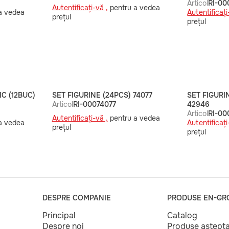
Articol
RI-0
Autentificați-vă ,
pentru a vedea
a vedea
Autentificați
prețul
prețul
IC (12BUC)
SET FIGURINE (24PCS) 74077
SET FIGURI
Articol
RI-00074077
42946
Articol
RI-0
Autentificați-vă ,
pentru a vedea
a vedea
Autentificați
prețul
prețul
DESPRE COMPANIE
PRODUSE EN-GR
Principal
Catalog
Despre noi
Produse aștept