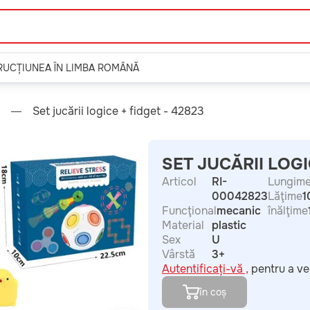
TRUCȚIUNEA ÎN LIMBA ROMÂNĂ
Set jucării logice + fidget - 42823
SET JUCĂRII LOGI
Articol
RI-
Lungim
00042823
Lăţime
1
Funcţional
mecanic
înălţime
Material
plastic
Sex
U
Vârstă
3+
Autentificați-vă ,
pentru a ve
în coș