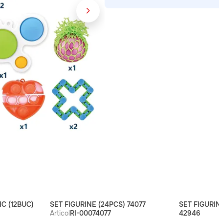
IC (12BUC)
SET FIGURINE (24PCS) 74077
SET FIGURI
Articol
RI-00074077
42946