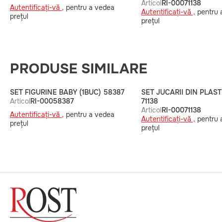
Articol
RI-00071138
Autentificați-vă ,
pentru a vedea
Autentificați-vă ,
pentru 
prețul
prețul
PRODUSE SIMILARE
SET FIGURINE BABY (1BUC) 58387
SET JUCARII DIN PLAST
Articol
RI-00058387
71138
Articol
RI-00071138
Autentificați-vă ,
pentru a vedea
Autentificați-vă ,
pentru 
prețul
prețul