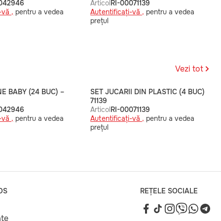
0042946
Articol
RI-00071139
-vă ,
pentru a vedea
Autentificați-vă ,
pentru a vedea
prețul
Vezi tot
NE BABY (24 BUC) –
SET JUCARII DIN PLASTIC (4 BUC)
71139
0042946
Articol
RI-00071139
-vă ,
pentru a vedea
Autentificați-vă ,
pentru a vedea
prețul
OS
REȚELE SOCIALE
ate