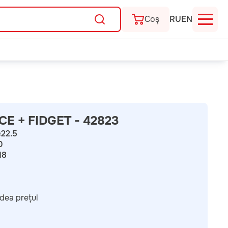
Coş
RU
EN
CE + FIDGET - 42823
e
22.5
0
18
dea prețul