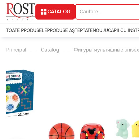
CATALOG
TOATE PRODUSELE
PRODUSE AȘTEPTATE
NOU
JUCĂRII CU INS
Principal
Catalog
Фигуры мультяшные unisex