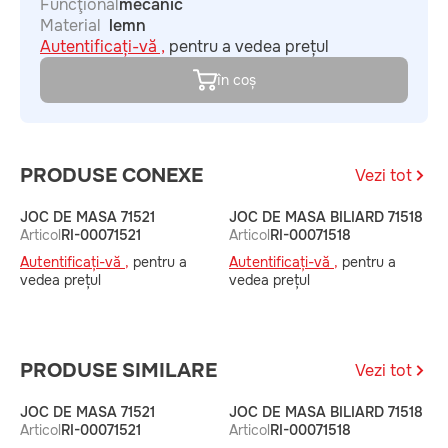
Funcţional
mecanic
Material
lemn
Autentificați-vă ,
pentru a vedea prețul
în coș
PRODUSE CONEXE
Vezi tot
JOC DE MASA 71521
JOC DE MASA BILIARD 71518
J
Articol
RI-00071521
Articol
RI-00071518
A
Autentificați-vă ,
pentru a
Autentificați-vă ,
pentru a
A
vedea prețul
vedea prețul
v
PRODUSE SIMILARE
Vezi tot
JOC DE MASA 71521
JOC DE MASA BILIARD 71518
J
Articol
RI-00071521
Articol
RI-00071518
A