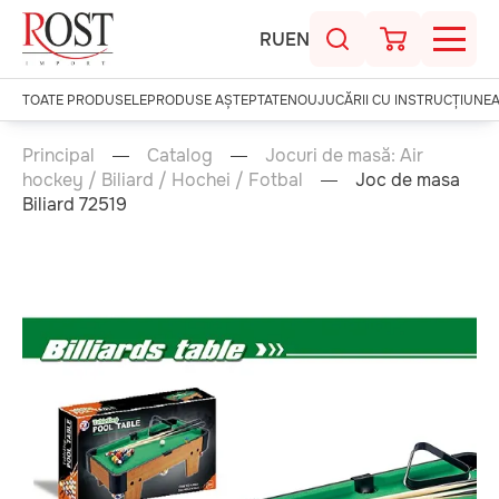
RU
EN
TOATE PRODUSELE
PRODUSE AȘTEPTATE
NOU
JUCĂRII CU INSTRUCȚIUNE
Principal
Catalog
Jocuri de masă: Air
hockey / Biliard / Hochei / Fotbal
Joc de masa
Biliard 72519