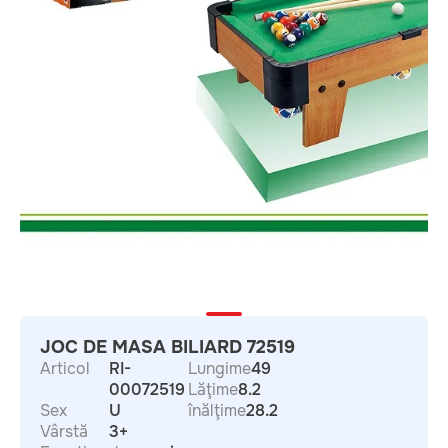
JOC DE MASA BILIARD 72519
Articol
RI-
Lungime
49
00072519
Lăţime
8.2
Sex
U
înălţime
28.2
Vârstă
3+