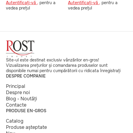
Autentificați-vă ,
pentru a
Autentificați-vă ,
pentru a
A
vedea prețul
vedea prețul
v
Site-ul este destinat exclusiv vânzărilor en-gros!
Vizualizarea prețurilor și comandarea produselor sunt
disponibile numai pentru cumpărătorii cu ridicata înregistrați
DESPRE COMPANIE
Principal
Despre noi
Blog - Noutăți
Contacte
PRODUSE EN-GROS
Catalog
Produse așteptate