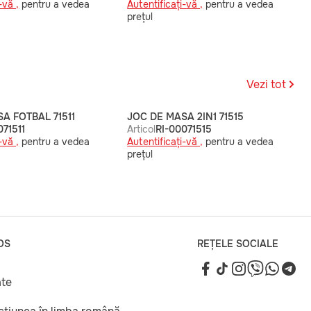
-vă ,
pentru a vedea
Autentificați-vă ,
pentru a vedea
prețul
Vezi tot
A FOTBAL 71511
JOC DE MASA 2IN1 71515
071511
Articol
RI-00071515
-vă ,
pentru a vedea
Autentificați-vă ,
pentru a vedea
prețul
OS
REȚELE SOCIALE
ate