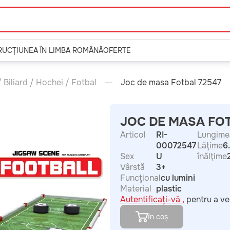
TRUCȚIUNEA ÎN LIMBA ROMÂNĂ
OFERTE
 Biliard / Hochei / Fotbal
Joc de masa Fotbal 72547
JOC DE MASA FOT
Articol
RI-
Lungime
00072547
Lăţime
6
Sex
U
înălţime
Vârstă
3+
Funcţional
cu lumini
Material
plastic
Autentificați-vă ,
pentru a ve
în coș