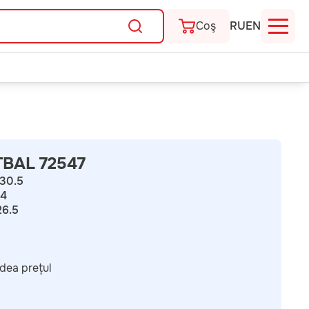
Coş
RU
EN
BAL 72547
30.5
.4
26.5
dea prețul