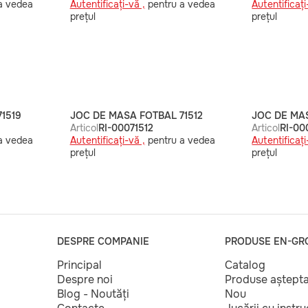
a vedea
Autentificați-vă ,
pentru a vedea
Autentificați
prețul
prețul
1519
JOC DE MASA FOTBAL 71512
JOC DE MAS
Articol
RI-00071512
Articol
RI-00
a vedea
Autentificați-vă ,
pentru a vedea
Autentificați
prețul
prețul
DESPRE COMPANIE
PRODUSE EN-GR
Principal
Catalog
Despre noi
Produse aștept
Blog - Noutăți
Nou