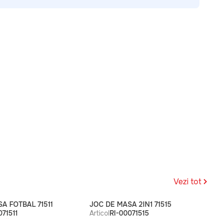
Vezi tot
A FOTBAL 71511
JOC DE MASA 2IN1 71515
071511
Articol
RI-00071515