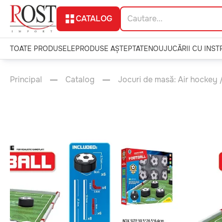
CATALOG
TOATE PRODUSELE
PRODUSE AȘTEPTATE
NOU
JUCĂRII CU INS
Principal
Catalog
Jocuri de masă: Air hockey /