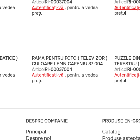
Articol
RI-00037004
Articol
RI-0
a vedea
Autentificați-vă ,
pentru a vedea
Autentificați
prețul
prețul
BATICE )
RAMA PENTRU FOTO ( TELEVIZOR )
PUZZLE DI
CULOARE LEMN CAFENIU 37 004
TERESTRU )
Articol
RI-00037004
Articol
RI-0
a vedea
Autentificați-vă ,
pentru a vedea
Autentificați
prețul
prețul
DESPRE COMPANIE
PRODUSE EN-GR
Principal
Catalog
Despre noi
Produse aștept