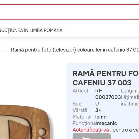
TRUCȚIUNEA ÎN LIMBA ROMÂNĂ
Ramă pentru foto (televizor) culoare lemn cafeniu 37 0
RAMĂ PENTRU FO
CAFENIU 37 003
Articol
RI-
Lungim
00037003
Lăţime
1
Sex
U
înălţime
Vârstă
3+
Material
lemn
Funcţional
mecanic
Autentificați-vă ,
pentru a ve