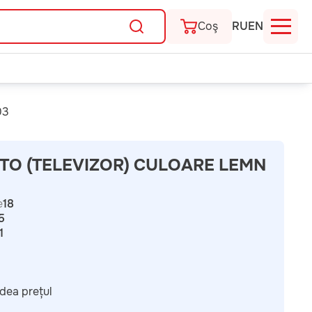
Coş
RU
EN
03
TO (TELEVIZOR) CULOARE LEMN
e
18
5
1
dea prețul