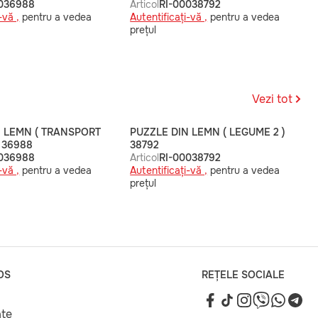
0036988
Articol
RI-00038792
-vă ,
pentru a vedea
Autentificați-vă ,
pentru a vedea
prețul
Vezi tot
N LEMN ( TRANSPORT
PUZZLE DIN LEMN ( LEGUME 2 )
 36988
38792
0036988
Articol
RI-00038792
-vă ,
pentru a vedea
Autentificați-vă ,
pentru a vedea
prețul
OS
REȚELE SOCIALE
ate