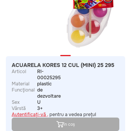
ACUARELA KORES 12 CUL (MINI) 25 295
Articol
RI-
00025295
Material
plastic
Funcţional
de
dezvoltare
Sex
U
Vârstă
3+
Autentificați-vă ,
pentru a vedea prețul
în coș