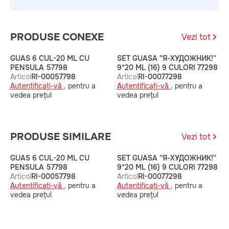
PRODUSE CONEXE
Vezi tot
GUAS 6 CUL-20 ML CU
SET GUASA ''Я-ХУДОЖНИК!''
S
PENSULA 57798
9*20 ML (16) 9 CULORI 77298
6
Articol
RI-00057798
Articol
RI-00077298
A
Autentificați-vă ,
pentru a
Autentificați-vă ,
pentru a
A
vedea prețul
vedea prețul
v
PRODUSE SIMILARE
Vezi tot
GUAS 6 CUL-20 ML CU
SET GUASA ''Я-ХУДОЖНИК!''
S
PENSULA 57798
9*20 ML (16) 9 CULORI 77298
6
Articol
RI-00057798
Articol
RI-00077298
A
Autentificați-vă ,
pentru a
Autentificați-vă ,
pentru a
A
vedea prețul
vedea prețul
v