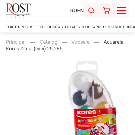
RU
EN
TOATE PRODUSELE
PRODUSE AȘTEPTATE
NOU
JUCĂRII CU INSTRUCȚIUNE
Principal
Catalog
Vopsele
Acuarela
Kores 12 cul (mini) 25 295