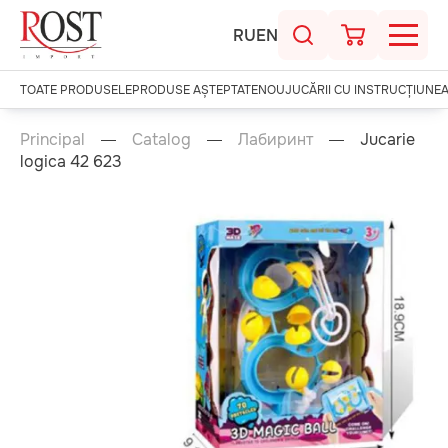
RU
EN
TOATE PRODUSELE
PRODUSE AȘTEPTATE
NOU
JUCĂRII CU INSTRUCȚIUNE
Principal
Catalog
Лабиринт
Jucarie
logica 42 623