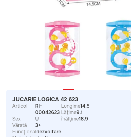
JUCARIE LOGICA 42 623
Articol
RI-
Lungime
14.5
00042623
Lăţime
9.1
Sex
U
înălţime
18.9
Vârstă
3+
Funcţional
dezvoltare