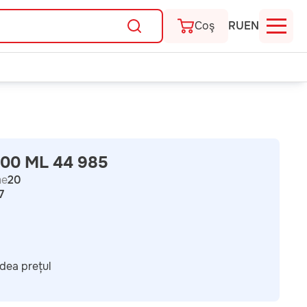
Coş
RU
EN
00 ML 44 985
me
20
7
dea prețul