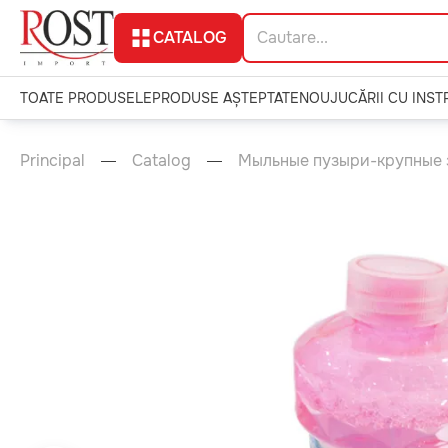
CATALOG
TOATE PRODUSELE
PRODUSE AȘTEPTATE
NOU
JUCĂRII CU INS
Principal
Catalog
Мыльные пузыри-крупные 