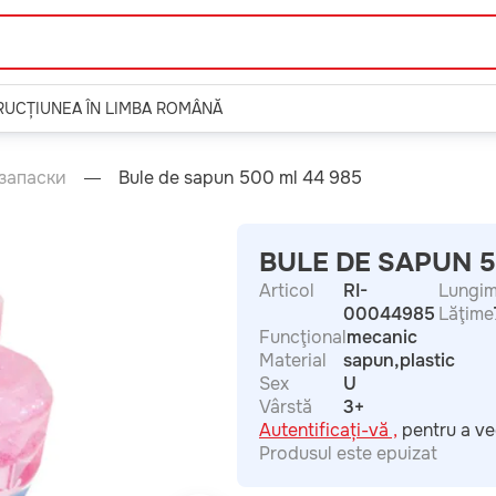
TRUCȚIUNEA ÎN LIMBA ROMÂNĂ
запаски
Bule de sapun 500 ml 44 985
BULE DE SAPUN 5
Articol
RI-
Lungi
00044985
Lăţime
Funcţional
mecanic
Material
sapun,plastic
Sex
U
Vârstă
3+
Autentificați-vă ,
pentru a ve
Produsul este epuizat