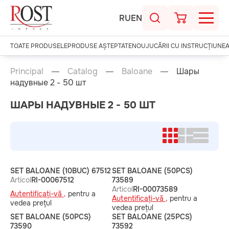
RU
EN
TOATE PRODUSELE
PRODUSE AȘTEPTATE
NOU
JUCĂRII CU INSTRUCȚIUNE
Principal
Catalog
Baloane
Шары
надувные 2 - 50 шт
ШАРЫ НАДУВНЫЕ 2 - 50 ШТ
SET BALOANE (10BUC) 67512
SET BALOANE (50PCS)
Articol
RI-00067512
73589
Articol
RI-00073589
Autentificați-vă ,
pentru a
Autentificați-vă ,
pentru a
vedea prețul
vedea prețul
SET BALOANE (50PCS)
SET BALOANE (25PCS)
73590
73592