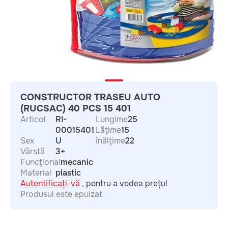
CONSTRUCTOR TRASEU AUTO
(RUCSAC) 40 PCS 15 401
Articol
RI-
Lungime
25
00015401
Lăţime
15
Sex
U
înălţime
22
Vârstă
3+
Funcţional
mecanic
Material
plastic
Autentificați-vă ,
pentru a vedea prețul
Produsul este epuizat