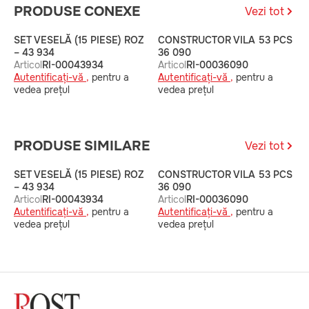
PRODUSE CONEXE
Vezi tot
SET VESELĂ (15 PIESE) ROZ
CONSTRUCTOR VILA 53 PCS
C
– 43 934
36 090
P
Articol
RI-00043934
Articol
RI-00036090
A
Autentificați-vă ,
pentru a
Autentificați-vă ,
pentru a
A
vedea prețul
vedea prețul
v
PRODUSE SIMILARE
Vezi tot
SET VESELĂ (15 PIESE) ROZ
CONSTRUCTOR VILA 53 PCS
C
– 43 934
36 090
P
Articol
RI-00043934
Articol
RI-00036090
A
Autentificați-vă ,
pentru a
Autentificați-vă ,
pentru a
A
vedea prețul
vedea prețul
v