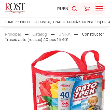
RU
EN
TOATE PRODUSELE
PRODUSE AȘTEPTATE
NOU
JUCĂRII CU INSTRUCȚIUNE
Principal
Catalog
UNIKA
Constructor
Traseu auto (rucsac) 40 pcs 15 401