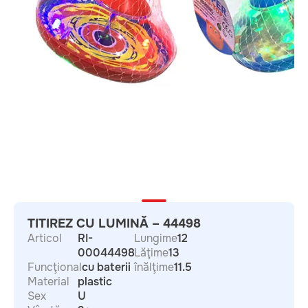
TITIREZ CU LUMINĂ – 44498
Articol
RI-
Lungime
12
00044498
Lăţime
13
Funcţional
cu baterii
înălţime
11.5
Material
plastic
Sex
U