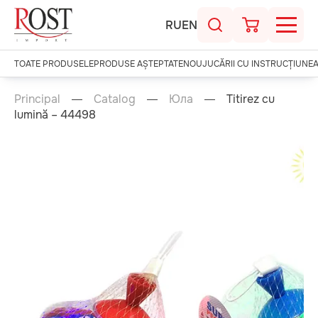
RU
EN
TOATE PRODUSELE
PRODUSE AȘTEPTATE
NOU
JUCĂRII CU INSTRUCȚIUNE
Principal
Catalog
Юла
Titirez cu
lumină – 44498