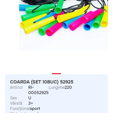
COARDA (SET 10BUC) 52925
Articol
RI-
Lungime
220
00052925
Sex
U
Vârstă
3+
Funcţional
sport