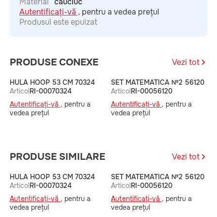
Material
cauciuc
Autentificați-vă ,
pentru a vedea prețul
Produsul este epuizat
PRODUSE CONEXE
Vezi tot
HULA HOOP 53 CM 70324
SET MATEMATICA №2 56120
S
Articol
RI-00070324
Articol
RI-00056120
A
Autentificați-vă ,
pentru a
Autentificați-vă ,
pentru a
A
vedea prețul
vedea prețul
v
PRODUSE SIMILARE
Vezi tot
HULA HOOP 53 CM 70324
SET MATEMATICA №2 56120
S
Articol
RI-00070324
Articol
RI-00056120
A
Autentificați-vă ,
pentru a
Autentificați-vă ,
pentru a
A
vedea prețul
vedea prețul
v