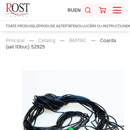
RU
EN
TOATE PRODUSELE
PRODUSE AȘTEPTATE
NOU
JUCĂRII CU INSTRUCȚIUNE
Principal
Catalog
BAMSIC
Coarda
(set 10buc) 52925