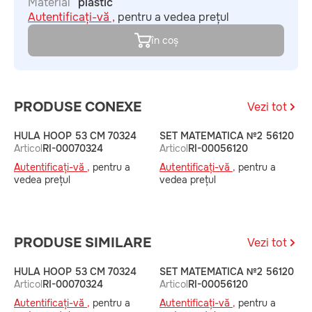
Material
plastic
Autentificați-vă ,
pentru a vedea prețul
în coș
PRODUSE CONEXE
Vezi tot
HULA HOOP 53 CM 70324
SET MATEMATICA №2 56120
S
Articol
RI-00070324
Articol
RI-00056120
A
Autentificați-vă ,
pentru a
Autentificați-vă ,
pentru a
A
vedea prețul
vedea prețul
v
PRODUSE SIMILARE
Vezi tot
HULA HOOP 53 CM 70324
SET MATEMATICA №2 56120
S
Articol
RI-00070324
Articol
RI-00056120
A
Autentificați-vă ,
pentru a
Autentificați-vă ,
pentru a
A