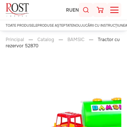
RU
EN
TOATE PRODUSELE
PRODUSE AȘTEPTATE
NOU
JUCĂRII CU INSTRUCȚIUNE
Principal
Catalog
BAMSIC
Tractor cu
rezervor 52870