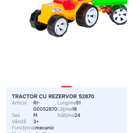
TRACTOR CU REZERVOR 52870
Articol
RI-
Lungime
51
00052870
Lăţime
18
Sex
M
înălţime
24
Vârstă
3+
Funcţional
mecanic